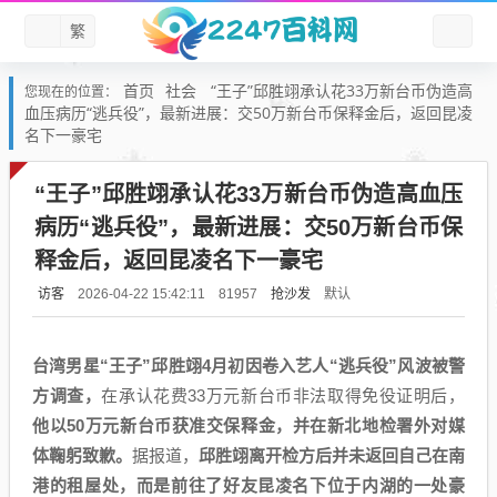
繁
首页
社会
“王子”邱胜翊承认花33万新台币伪造高
您现在的位置：
血压病历“逃兵役”，最新进展：交50万新台币保释金后，返回昆凌
名下一豪宅
“王子”邱胜翊承认花33万新台币伪造高血压
病历“逃兵役”，最新进展：交50万新台币保
释金后，返回昆凌名下一豪宅
访客
抢沙发
默认
2026-04-22 15:42:11
81957
台湾男星“王子”邱胜翊4月初因卷入艺人“逃兵役”风波被警
方调查，
在承认花费33万元新台币非法取得免役证明后，
他以50万元新台币获准交保释金，并在新北地检署外对媒
体鞠躬致歉。
据报道，
邱胜翊离开检方后并未返回自己在南
港的租屋处，而是前往了好友昆凌名下位于内湖的一处豪