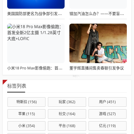
美国国防部更名为战争部引发关注热议
错加汽油怎么办？——不要盲目混合使用不同标号汽油
董宇辉直播间售卖春联引发争议
小米18 Pro Max影像偷跑：首发全新2亿主摄 1/1.28英寸大底+LOFIC
标签列表
特斯拉
(156)
玩家
(362)
用户
(451)
苹果
(115)
社交
(164)
游戏
(527)
小米
(354)
平台
(168)
亿元
(119)