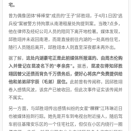
宅。
曾为偶像团体“棒棒堂”成员的“王子”邱胜翊，于4月1日因“逃
兵役”案被警方持拘票从南港租屋处拘提到案。当晚7点多，
他在律师及经纪公司人员的陪同下离开地检署。媒体发现，
邱胜翊并未返回南港，而是直接前往内湖的一处高档住宅，
随行人员随后离开，邱胜翊本人则直至深夜都未再外出。
据了解，
这处内湖豪宅正是此前媒体所报道的、由周杰伦购
入并登记在昆凌名下的“孝亲房”。
据悉，
昆凌在得知邱胜
翊因替父还债而背负千万债务后，便好心将房产免费提供给
他和弟弟邱宇辰（毛弟）居住。
此前曾有传闻称，因邱胜翊
卷入感情风波，该房产已被收回，但此次事件证实该传闻并
不属实。
另一方面，与邱胜翊传出感情纠纷的女星“粿粿”江玮琳近日
也被媒体拍到行踪。她先是开车到电视台附近接人，随后驾
车前往基隆安乐区的一个住宅社区，但仅在小区内绕行一圈