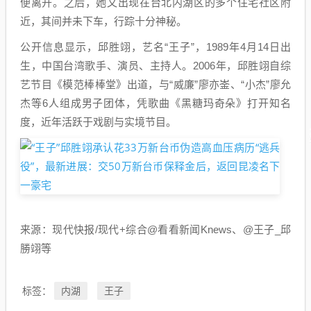
便离开。之后，她又出现在台北内湖区的多个住宅社区附
近，其间并未下车，行踪十分神秘。
公开信息显示，邱胜翊，艺名“王子”，1989年4月14日出
生，中国台湾歌手、演员、主持人。2006年，邱胜翊自综
艺节目《模范棒棒堂》出道，与“威廉”廖亦崟、“小杰”廖允
杰等6人组成男子团体，凭歌曲《黑糖玛奇朵》打开知名
度，近年活跃于戏剧与实境节目。
来源：现代快报/现代+综合@看看新闻Knews、@王子_邱
勝翊等
内湖
王子
标签：