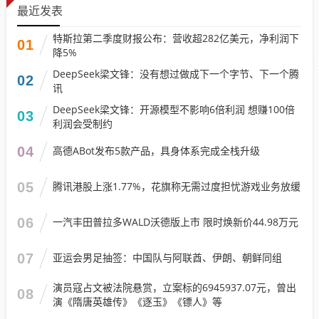
最近发表
特斯拉第二季度财报公布：营收超282亿美元，净利润下
01
降5%
DeepSeek梁文锋：没有想过做成下一个字节、下一个腾
02
讯
DeepSeek梁文锋：开源模型不影响6倍利润 想赚100倍
03
利润会受制约
04
高德ABot发布5款产品，具身体系完成全栈升级
05
腾讯港股上涨1.77%，花旗称无需过度担忧游戏业务放缓
06
一汽丰田普拉多WALD沃德版上市 限时焕新价44.98万元
07
亚运会男足抽签：中国队与阿联酋、伊朗、朝鲜同组
演员寇占文被法院悬赏，立案标的6945937.07元，曾出
08
演《隋唐英雄传》《逐玉》《镖人》等