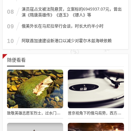
演员寇占文被法院悬赏，立案标的6945937.07元，曾出
08
演《隋唐英雄传》《逐玉》《镖人》等
09
俄美外长在马尼拉举行会谈，时长大约半小时
10
阿联酋加速建设新港口以减少对霍尔木兹海峡依赖
随便看看
致敬英雄志愿军烈士，过水门仪式展现最高礼遇
普京视角下的俄乌局势，西方间接介入的深度博弈与博弈解析