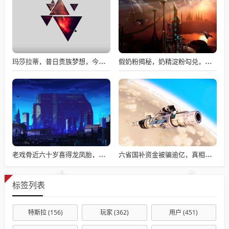
玛莎拉蒂，昔日贵族梦想，今日价格亲民触手可及
假奶粉揭秘，奶精淀粉勾兑，流向何处？
老戏骨近六十岁喜得龙凤胎，被误认作爷爷背后的故事揭秘
六省国补资金被骗逾亿，真相揭秘与违规操作背后的故事
标签列表
特斯拉
(156)
玩家
(362)
用户
(451)