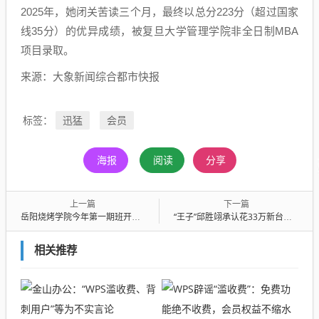
2025年，她闭关苦读三个月，最终以总分223分（超过国家
线35分）的优异成绩，被复旦大学管理学院非全日制MBA
项目录取。
来源：大象新闻综合都市快报
迅猛
会员
标签：
海报
阅读
分享
上一篇
下一篇
岳阳烧烤学院今年第一期班开课：学员有00后、本科生，全部住酒店每人每晚50元，包早餐，课程总计30天学费5800元
“王子”邱胜翊承认花33万新台币伪造高血压病历“逃兵役”，最新进展：交50万新台币保释金后，返回昆凌名下一豪宅
相关推荐