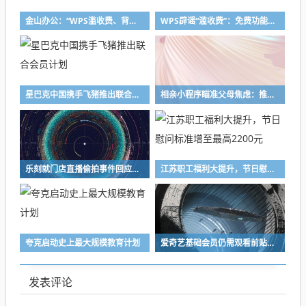
金山办公：“WPS滥收费、背刺用户”等为不实言论
WPS辟谣“滥收费”：免费功能绝不收费，会员权益不缩水
星巴克中国携手飞猪推出联合会员计划
相亲小程序瞄准父母焦虑：推出“女婿直聘”模式，会员费最高2999元
乐刻就门店直播偷拍事件回应，已启动全国门店排查，个别员工操作不规范引发事件
江苏职工福利大提升，节日慰问标准增至最高2200元
夸克启动史上最大规模教育计划
爱奇艺基础会员仍需观看前贴片广告
发表评论