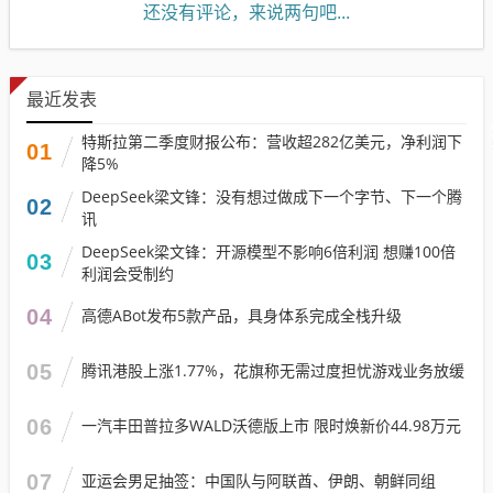
还没有评论，来说两句吧...
最近发表
特斯拉第二季度财报公布：营收超282亿美元，净利润下
01
降5%
DeepSeek梁文锋：没有想过做成下一个字节、下一个腾
02
讯
DeepSeek梁文锋：开源模型不影响6倍利润 想赚100倍
03
利润会受制约
04
高德ABot发布5款产品，具身体系完成全栈升级
05
腾讯港股上涨1.77%，花旗称无需过度担忧游戏业务放缓
06
一汽丰田普拉多WALD沃德版上市 限时焕新价44.98万元
07
亚运会男足抽签：中国队与阿联酋、伊朗、朝鲜同组