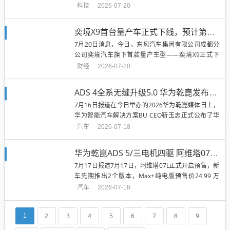
总裁、引望公司CEO靳...
科技
2026-07-20
奕境X9首台量产车正式下线，预计第三季度上市交付
7月20日消息，今日，东风汽车集团有限公司成都分
公司奕境汽车旗下首款量产车型——奕境X9正式下
线。据了解，奕境X9是东风...
财经
2026-07-20
ADS 4全系无缝升级5.0 华为乾崑发布乾崑智驾ADS 5与鸿蒙座舱OTA计划
7月16日报道在今日举办的2026华为乾崑媒体日上，
华为智能汽车解决方案BU CEO靳玉志正式公布了华
为乾崑智驾ADS...
汽车
2026-07-18
华为乾崑ADS 5/三电机四驱 阿维塔07L预售24.99万元起
7月17日报道7月17日，阿维塔07L正式开启预售，新
车先期推出2个版本，Max+纯电版预售价24.99 万
元，Ultr...
汽车
2026-07-18
2
3
4
5
6
7
8
9
1