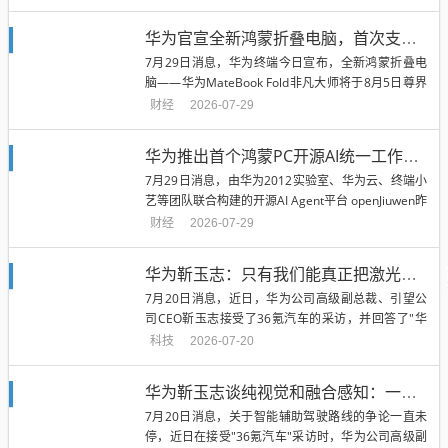
华为官宣全新鸿蒙折叠电脑，首次支持手写笔
7月29日消息，华为终端今日宣布，全新鸿蒙折叠电
脑——华为MateBook Fold非凡大师将于8月5日尊界
时代旗舰MP...
财经
2026-07-29
华为推出首个鸿蒙PC开源AI统一工作台「JiuwenSwarm」
7月29日消息，由华为2012实验室、华为云、终端小
艺等团队联合构建的开源AI Agent平台 openJiuwen昨
日...
财经
2026-07-29
华为靳玉志：只有我们能真正把激光雷达用起来、用得更好
7月20日消息，近日，华为公司高级副总裁、引望公
司CEO靳玉志接受了36氪汽车的采访，并回答了"华
为乾崑今年发布了896...
科技
2026-07-20
华为靳玉志谈纯视觉和融合感知：一个是接近人、一个是超越人
7月20日消息，关于智能辅助驾驶路线的争论一直未
停，近日在接受"36氪汽车"采访时，华为公司高级副