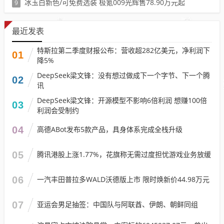
冰玉白新色/可免费选装 极氪009光辉售78.90万元起
9
阅读：84099
最近发表
特斯拉第二季度财报公布：营收超282亿美元，净利润下
01
降5%
DeepSeek梁文锋：没有想过做成下一个字节、下一个腾
02
讯
DeepSeek梁文锋：开源模型不影响6倍利润 想赚100倍
03
利润会受制约
04
高德ABot发布5款产品，具身体系完成全栈升级
05
腾讯港股上涨1.77%，花旗称无需过度担忧游戏业务放缓
06
一汽丰田普拉多WALD沃德版上市 限时焕新价44.98万元
07
亚运会男足抽签：中国队与阿联酋、伊朗、朝鲜同组