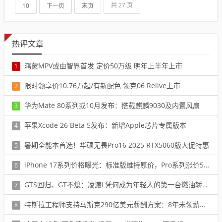
10
下一页
末页
共 27 页
热评文章
鸿蒙MPV或由智界首发 定价50万级 明年上半年上市
1
阅读：68526
限时领享价10.76万起/有新配色 领克06 Relive上市
2
阅读：76816
华为Mate 80系列或10月发布：搭载麒麟9030及内置风扇
3
阅读：12808
苹果Xcode 26 Beta 5发布：新增Apple芯片专属版本
4
阅读：26189
暑期全能本首选！华硕无畏Pro16 2025 RTX5060版大促特惠
5
阅读：43660
iPhone 17系列价格曝光：标准版维持原价，Pro系列涨价50美元
6
阅读：85341
GTS回归、GT不熄：凌渡L凭何成为年轻人的第一台燃油轿跑？
7
阅读：32262
特斯拉工程师支持马斯克290亿美元薪酬方案：8年未领薪仍坚持工作
8
阅读：78456