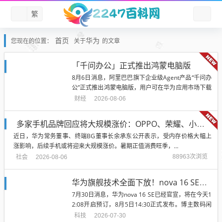
繁
首页
华为
您现在的位置：
关于
的文章
「千问办公」正式推出鸿蒙电脑版
8月6日消息，阿里巴巴旗下企业级Agent产品“千问办
公”正式推出鸿蒙电脑版，用户可在华为应用市场下载
体验。据了解，目前...
财经
2026-08-06
多家手机品牌回应将大规模涨价：OPPO、荣耀、小米等部分机型已上调价格，国补、以旧换新可对冲成本
近日，华为常务董事、终端BG董事长余承东公开表示，受内存价格大幅上
涨影响，后续手机或将迎来大规模涨价。暑期正值消费旺季，...
社会
88963次浏览
2026-08-06
华为旗舰技术全面下放！nova 16 SE配置揭晓：麒麟芯+红枫+卫星通信
7月30日消息，华为nova 16 SE已经官宣，将在今天1
2:08开启预订，8月5日14:30正式发布。博主数码闲
聊站...
科技
2026-07-30