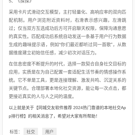
5、《探探》
采用卡片式滑动交互模型，主打轻量化、高响应率的双向匹
配机制。用户浏览附近资料时，右滑表示感兴趣，左滑跳
过；仅当双方互选成功后方可开启聊天权限，保障沟通意愿
的真实性。匹配成功后系统自动发送一条基于用户行为数据
生成的趣味提示语，例如“你们最近都听过同一首歌”，从数
据维度建立初始信任感，减少初次对话压力。
在信息密度不断提升的时代，选择一款契合自身社交目标的
应用，实质是在为自己配置一套适配生活节奏的情感操作系
统。它不单是工具，更是连接理解、激发共鸣、沉淀关系的
关键节点。合理部署本地化社交资源，能让每一次点击，都
更接近真实的人与人之间的温度。
以上就是关于【同城交友软件推荐 2024热门靠谱的本地社交Ap
p排行榜】的相关消息了，希望对大家有所帮助！
社交
用户
标签：