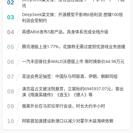
02
讯
DeepSeek梁文锋：开源模型不影响6倍利润 想赚100倍
03
利润会受制约
04
高德ABot发布5款产品，具身体系完成全栈升级
05
腾讯港股上涨1.77%，花旗称无需过度担忧游戏业务放缓
06
一汽丰田普拉多WALD沃德版上市 限时焕新价44.98万元
07
亚运会男足抽签：中国队与阿联酋、伊朗、朝鲜同组
演员寇占文被法院悬赏，立案标的6945937.07元，曾出
08
演《隋唐英雄传》《逐玉》《镖人》等
09
俄美外长在马尼拉举行会谈，时长大约半小时
10
阿联酋加速建设新港口以减少对霍尔木兹海峡依赖