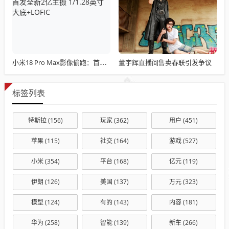
董宇辉直播间售卖春联引发争议
小米18 Pro Max影像偷跑：首发全新2亿主摄 1/1.28英寸大底+LOFIC
标签列表
特斯拉
(156)
玩家
(362)
用户
(451)
苹果
(115)
社交
(164)
游戏
(527)
小米
(354)
平台
(168)
亿元
(119)
伊朗
(126)
美国
(137)
万元
(323)
模型
(124)
有的
(143)
内容
(181)
华为
(258)
智能
(139)
新车
(266)