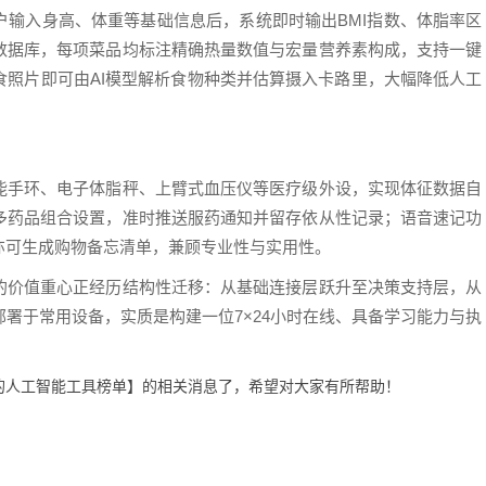
户输入身高、体重等基础信息后，系统即时输出BMI指数、体脂率区
数据库，每项菜品均标注精确热量数值与宏量营养素构成，支持一键
食照片即可由AI模型解析食物种类并估算摄入卡路里，大幅降低人工
能手环、电子体脂秤、上臂式血压仪等医疗级外设，实现体征数据自
多药品组合设置，准时推送服药通知并留存依从性记录；语音速记功
亦可生成购物备忘清单，兼顾专业性与实用性。
的价值重心正经历结构性迁移：从基础连接层跃升至决策支持层，从
署于常用设备，实质是构建一位7×24小时在线、具备学习能力与执
效的人工智能工具榜单】的相关消息了，希望对大家有所帮助！