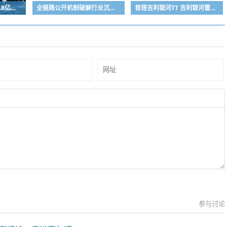
消息称灵初智能正以14.8亿美元估值融资近1亿美元
全链路公开机制破解行业沉疴，荣耀以标准化服务重构用户送修体验
首搭吉利银河TT 吉利银河雷霆16合1智能电驱全球首发
参与讨论