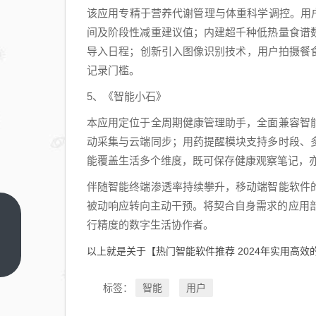
该应用专精于营养代谢管理与体重科学调控。用
间及阶段性减重建议值；内建超千种低热量食谱
导入日程；创新引入图像识别技术，用户拍摄餐
记录门槛。
5、《智能小石》
本应用定位于全周期健康管理助手，全面兼容智
动采集与云端同步；用药提醒模块支持多时段、
能覆盖生活多个维度，既可保存健康观察笔记，
伴随智能终端渗透率持续攀升，移动端智能软件
被动响应转向主动干预。将契合自身需求的应用部
广播
行精度的数字生活协作者。
剧免
以上就是关于【热门智能软件推荐 2024年实用高
费听
上一
篇
软件
智能
用户
标签：
推荐
2024