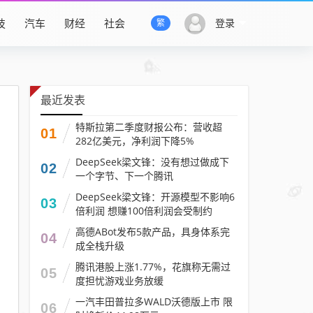
技
汽车
财经
社会
登录
繁
最近发表
特斯拉第二季度财报公布：营收超
01
282亿美元，净利润下降5%
DeepSeek梁文锋：没有想过做成下
02
一个字节、下一个腾讯
DeepSeek梁文锋：开源模型不影响6
03
倍利润 想赚100倍利润会受制约
高德ABot发布5款产品，具身体系完
04
成全栈升级
腾讯港股上涨1.77%，花旗称无需过
05
度担忧游戏业务放缓
一汽丰田普拉多WALD沃德版上市 限
06