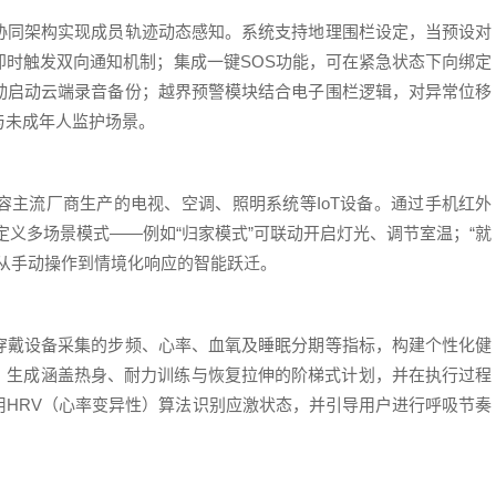
协同架构实现成员轨迹动态感知。系统支持地理围栏设定，当预设对
即时触发双向通知机制；集成一键SOS功能，可在紧急状态下向绑定
动启动云端录音备份；越界预警模块结合电子围栏逻辑，对异常位移
与未成年人监护场景。
容主流厂商生产的电视、空调、照明系统等IoT设备。通过手机红外
自定义多场景模式——例如“归家模式”可联动开启灯光、调节室温；“就
从手动操作到情境化响应的智能跃迁。
穿戴设备采集的步频、心率、血氧及睡眠分期等指标，构建个性化健
数，生成涵盖热身、耐力训练与恢复拉伸的阶梯式计划，并在执行过程
用HRV（心率变异性）算法识别应激状态，并引导用户进行呼吸节奏