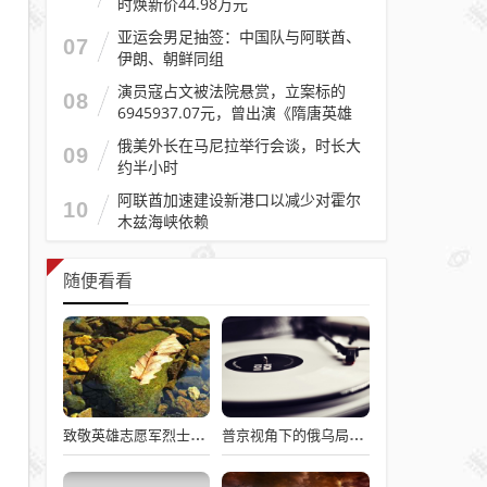
时焕新价44.98万元
亚运会男足抽签：中国队与阿联酋、
07
伊朗、朝鲜同组
演员寇占文被法院悬赏，立案标的
08
6945937.07元，曾出演《隋唐英雄
传》《逐玉》《镖人》等
俄美外长在马尼拉举行会谈，时长大
09
约半小时
阿联酋加速建设新港口以减少对霍尔
10
木兹海峡依赖
随便看看
致敬英雄志愿军烈士，过水门仪式展现最高礼遇
普京视角下的俄乌局势，西方间接介入的深度博弈与博弈解析