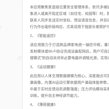
本应用聚焦家庭级位置安全管理体系，依托多端
象进入或离开指定区域（如住宅、校园等）时，
联系人同步发送实时坐标、预设语音信息，并自
行为作出毫秒级响应，尤其适用于独居长者照护
2、《智能遥控》
该应用致力于打造跨品牌家电统一操控中枢，兼
发射模块或Wi-Fi协议完成设备配网后，用户可
寝模式”则自动关闭非必要电器并调暗光源，实现
3、《运动健康》
此应用以人体生理数据建模为核心，深度融合可
康画像。内置AI运动引擎依据用户基础体能参
中基于实时反馈动态调整强度；压力评估模块采
训练，提升自主神经调节能力。
4、《薄荷健康》