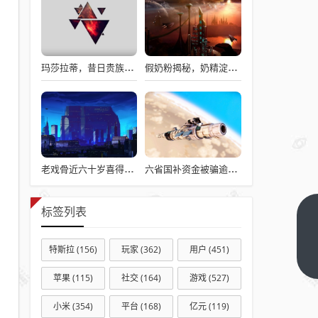
玛莎拉蒂，昔日贵族梦想，今日价格亲民触手可及
假奶粉揭秘，奶精淀粉勾兑，流向何处？
老戏骨近六十岁喜得龙凤胎，被误认作爷爷背后的故事揭秘
六省国补资金被骗逾亿，真相揭秘与违规操作背后的故事
标签列表
免费
行车
特斯拉
(156)
玩家
(362)
用户
(451)
记录
下一
篇
仪
苹果
(115)
社交
(164)
游戏
(527)
App
小米
(354)
平台
(168)
亿元
(119)
下载