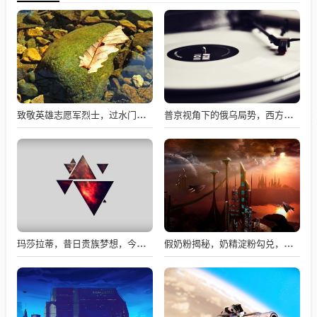
致敬英雄志愿军烈士，过水门仪式展现最高礼遇
普京视角下的俄乌局势，西方间接介入的深度博弈与博弈解析
玛莎拉蒂，昔日贵族梦想，今日价格亲民触手可及
假奶粉揭秘，奶精淀粉勾兑，流向何处？