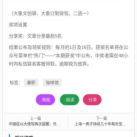
（大象文创袋、大象订制背包，二选一）
奖项设置
分享奖：文章分享量前5名
结果公布及领奖规则：每月的1日及16日，获奖名单将在公
众号菜单栏“热门”——“本期获奖”中公布，中奖者需在48小
时内私信联系客服领取，逾期视为放弃。
兼职
咖啡馆
标签：
海报
阅读
分享
上一篇
下一篇
中国驻以大使馆再次提醒：尽快回国或转移撤离至安全地区
上海一男子持续几十年每天至少吸3包烟，全身血管出问题，病房里竟有患者互相攀比谁抽得多，医生：他的血管，我都不知道从哪开始修