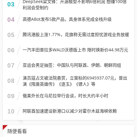
DeepSeek梁文锋：开源模型不影响6倍利润 想赚100倍
03
利润会受制约
04
高德ABot发布5款产品，具身体系完成全栈升级
05
腾讯港股上涨1.77%，花旗称无需过度担忧游戏业务放缓
06
一汽丰田普拉多WALD沃德版上市 限时焕新价44.98万元
07
亚运会男足抽签：中国队与阿联酋、伊朗、朝鲜同组
演员寇占文被法院悬赏，立案标的6945937.07元，曾出
08
演《隋唐英雄传》《逐玉》《镖人》等
09
俄美外长在马尼拉举行会谈，时长大约半小时
10
阿联酋加速建设新港口以减少对霍尔木兹海峡依赖
随便看看