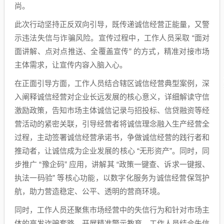
尚。
此次行动坚持正反双向引导，既传递诚信经营正能量，又警
示违法失信与诈骗风险。宣传过程中，工作人员采取 “面对
面讲解、点对点推送、全覆盖宣传” 的方式，精准对接市场
主体需求，让宣传内容入脑入心。
在正面引导方面，工作人员结合辖区诚信经营典型案例，深
入阐释诚信经营对企业长远发展的核心意义，详细解读守信
激励政策，告知市场主体诚信记录与招投标、信贷融资等经
营活动的紧密关联，引导经营者将诚信理念融入生产经营全
过程，主动签署诚信经营承诺书，争做诚信经营的践行者和
推动者，让诚信成为企业发展的核心 “无形资产”。同时，同
步推广 “豫企码” 应用，讲解其 “政策一键查、诉求一键报、
执法一码验” 等核心功能，以数字化服务为诚信经营保驾护
航，助力营造稳定、公平、透明的营商环境。
同时，工作人员还聚焦市场经营中的失信行为和针对市场主
体的高发诈骗套路，开展精准警示教育。工作人员结合失信