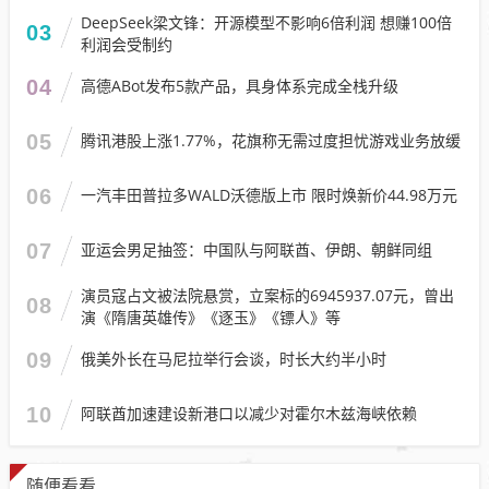
DeepSeek梁文锋：开源模型不影响6倍利润 想赚100倍
03
利润会受制约
04
高德ABot发布5款产品，具身体系完成全栈升级
05
腾讯港股上涨1.77%，花旗称无需过度担忧游戏业务放缓
06
一汽丰田普拉多WALD沃德版上市 限时焕新价44.98万元
07
亚运会男足抽签：中国队与阿联酋、伊朗、朝鲜同组
演员寇占文被法院悬赏，立案标的6945937.07元，曾出
08
演《隋唐英雄传》《逐玉》《镖人》等
09
俄美外长在马尼拉举行会谈，时长大约半小时
10
阿联酋加速建设新港口以减少对霍尔木兹海峡依赖
随便看看