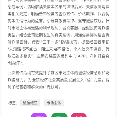
惩戒案例，清晰解读失信黑名单的法律后果、失信限高消费
等相关规定，明确告知经营者虚假宣传、价格欺诈、假冒伪
劣等失信行为的危害，引导其敬畏法律、坚守诚信底线；针
对市场主体易遭遇的刷单返利、冒充客服、虚假投资等诈骗
类型，结合全镇近期发生的真实案例，用通俗易懂的语言拆
解诈骗套路，传授 “三不一多” 防骗技巧，提醒经营者牢记
“未知链接不点击、陌生来电不轻信、个人信息不透露、转
账汇款多核实”，主动安装国家反诈中心 APP，守护好自身
“钱袋子”。
此次宣传活动有效提升了辖区市场主体的诚信经营意识和防
诈骗能力，为全镇经济社会高质量发展注入 “信” 力量，得
到了经营者和群众的广泛认可。
诚信经营
市场主体
标签：