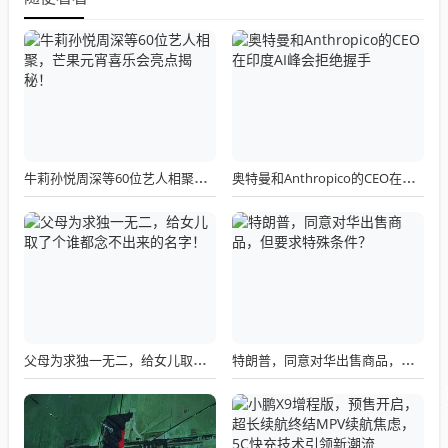
牛莉孙悦周深等60位艺人相聚，芒果元宵喜乐会亮点揭秘！
奥特曼和Anthropico的CEO在印度AI峰会拒绝握手
父母为求独一无二，给女儿取了个谁都念不出来的名字！
特朗普，同意对华出售商品，但要求特殊条件？