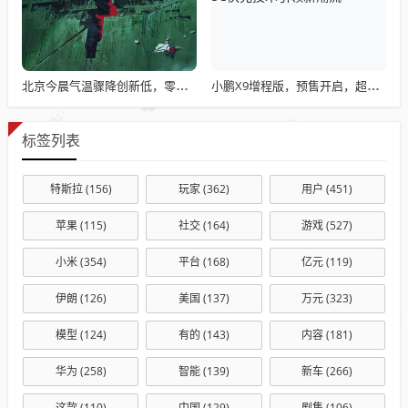
北京今晨气温骤降创新低，零下0.8℃的寒冷天气
小鹏X9增程版，预售开启，超长续航终结MPV续航焦虑，5C快充技术引领新潮流
标签列表
特斯拉
(156)
玩家
(362)
用户
(451)
苹果
(115)
社交
(164)
游戏
(527)
小米
(354)
平台
(168)
亿元
(119)
伊朗
(126)
美国
(137)
万元
(323)
模型
(124)
有的
(143)
内容
(181)
华为
(258)
智能
(139)
新车
(266)
这款
(110)
中国
(129)
剧集
(106)