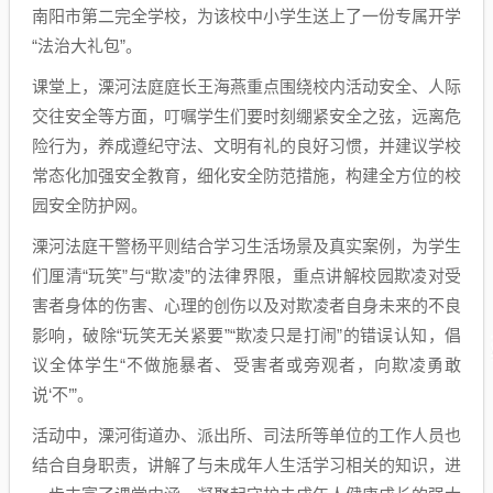
南阳市第二完全学校，为该校中小学生送上了一份专属开学
“法治大礼包”。
课堂上，溧河法庭庭长王海燕重点围绕校内活动安全、人际
交往安全等方面，叮嘱学生们要时刻绷紧安全之弦，远离危
险行为，养成遵纪守法、文明有礼的良好习惯，并建议学校
常态化加强安全教育，细化安全防范措施，构建全方位的校
园安全防护网。
溧河法庭干警杨平则结合学习生活场景及真实案例，为学生
们厘清“玩笑”与“欺凌”的法律界限，重点讲解校园欺凌对受
害者身体的伤害、心理的创伤以及对欺凌者自身未来的不良
影响，破除“玩笑无关紧要”“欺凌只是打闹”的错误认知，倡
议全体学生“不做施暴者、受害者或旁观者，向欺凌勇敢
说‘不’”。
活动中，溧河街道办、派出所、司法所等单位的工作人员也
结合自身职责，讲解了与未成年人生活学习相关的知识，进