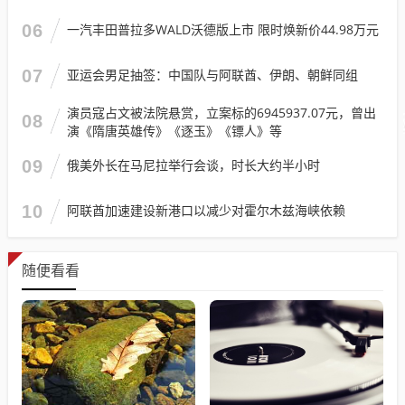
06
一汽丰田普拉多WALD沃德版上市 限时焕新价44.98万元
07
亚运会男足抽签：中国队与阿联酋、伊朗、朝鲜同组
演员寇占文被法院悬赏，立案标的6945937.07元，曾出
08
演《隋唐英雄传》《逐玉》《镖人》等
09
俄美外长在马尼拉举行会谈，时长大约半小时
10
阿联酋加速建设新港口以减少对霍尔木兹海峡依赖
随便看看