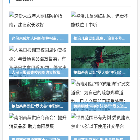
这份未成年人网络防护指南，建议家长收好
整治儿童网红乱象，追责不能缺位丨中听
人民日报调查校园周边卖槟榔：与普通食品混放售卖，有孩子日均食用近20颗，停食出现戒断反应
抢劫杀害网红“罗大美”主犯余金生，被执行死刑！
抢劫杀害网红“罗大美”主犯余金生被执行死刑
黄晓明就“带9岁娃骑行”发文道歉：为自己的疏忽郑重道歉，已去交警部门接受处罚；相关骑行照片已删除