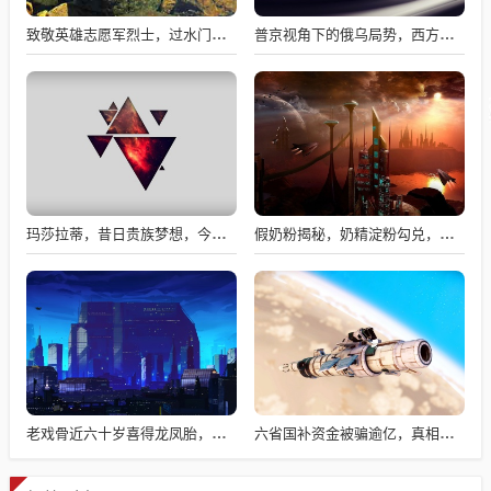
致敬英雄志愿军烈士，过水门仪式展现最高礼遇
普京视角下的俄乌局势，西方间接介入的深度博弈与博弈解析
玛莎拉蒂，昔日贵族梦想，今日价格亲民触手可及
假奶粉揭秘，奶精淀粉勾兑，流向何处？
老戏骨近六十岁喜得龙凤胎，被误认作爷爷背后的故事揭秘
六省国补资金被骗逾亿，真相揭秘与违规操作背后的故事