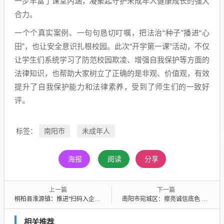
一步丰富了课堂内涵，凝聚起守护未成年人健康成长的强大
合力。
一个个真实案例、一句句恳切叮嘱，把法治“种子”播进“心
田”，也让安全意识扎根校园。此次“开学第一课”活动，不仅
让学生们系统学习了防范校园欺凌、增强自我保护等方面的
法律知识，也帮助大家树立了正确的是非观、价值观，有效
提升了自我保护能力和法律素养，受到了师生们的一致好
评。
南阳市
未成年人
标签：
海报
阅读
分享
上一篇
下一篇
桐柏县淮源镇：推进“扫码入企”工作 为营商环境保驾护航
南阳市宛城区：擦亮诚信底色 守护营商安全
相关推荐