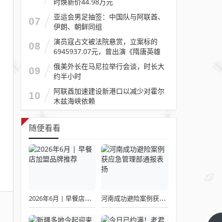
时焕新价44.98万元
亚运会男足抽签：中国队与阿联酋、
07
伊朗、朝鲜同组
演员寇占文被法院悬赏，立案标的
08
6945937.07元，曾出演《隋唐英雄
传》《逐玉》《镖人》等
俄美外长在马尼拉举行会谈，时长大
09
约半小时
阿联酋加速建设新港口以减少对霍尔
10
木兹海峡依赖
随便看看
2026年6月 | 早餐店加盟品牌推荐
河南成功避险案例获应急管理部通报表扬