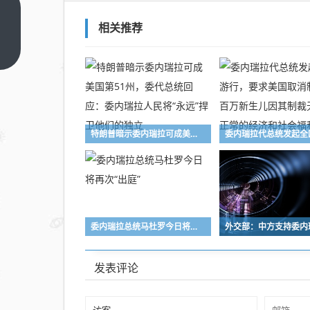
罕见
相关推荐
13
连
上一
篇
阳！
A股
三大
指数
特朗普暗示委内瑞拉可成美国第51州，委代总统回应：委内瑞拉人民将“永远”捍卫他们的独立
集体
上扬
收官
委内瑞拉总统马杜罗今日将再次“出庭”
发表评论