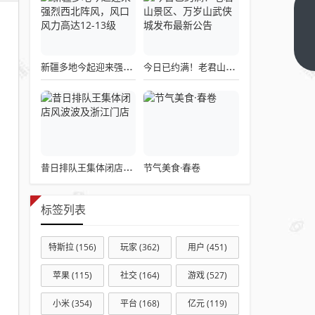
萌娃
争当
环保
下一
篇
小卫
新疆多地今起迎来强烈西北阵风，风口风力高达12-13级
今日已约满！老君山景区、万岁山武侠城发布最新公告
士，
小小
行
动，
守护
节气美食·春卷
昔日排队王集体闭店风波波及浙江门店
绿色
家园
标签列表
特斯拉
(156)
玩家
(362)
用户
(451)
苹果
(115)
社交
(164)
游戏
(527)
小米
(354)
平台
(168)
亿元
(119)