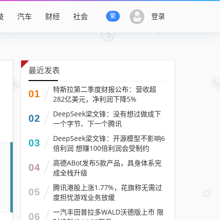
技
汽车
财经
社会
登录
繁
最近发表
特斯拉第二季度财报公布：营收超
01
282亿美元，净利润下降5%
DeepSeek梁文锋：没有想过做成下
02
一个字节、下一个腾讯
DeepSeek梁文锋：开源模型不影响6
03
倍利润 想赚100倍利润会受制约
高德ABot发布5款产品，具身体系完
04
成全栈升级
腾讯港股上涨1.77%，花旗称无需过
05
度担忧游戏业务放缓
一汽丰田普拉多WALD沃德版上市 限
06