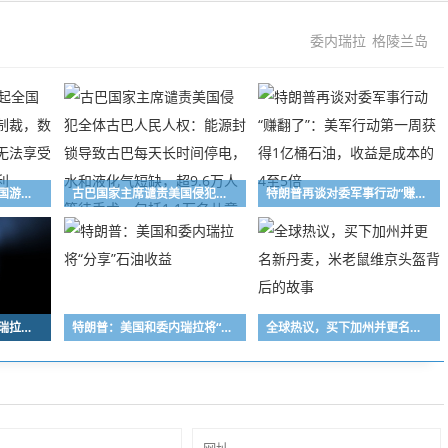
委内瑞拉
格陵兰岛
委内瑞拉代总统发起全国游行，要求美国取消制裁，数百万新生儿因其制裁无法享受正常的经济和社会福利
古巴国家主席谴责美国侵犯全体古巴人民人权：能源封锁导致古巴每天长时间停电，水和液化气短缺，超9.6万人等待手术，包括1.1万名儿童
特朗普再谈对委军事行动“赚翻了”：美军行动第一周获得1亿桶石油，收益是成本的4至5倍
外交部：中方支持委内瑞拉维护自身主权、尊严和合法权利
特朗普：美国和委内瑞拉将“分享”石油收益
全球热议，买下加州并更名新丹麦，米老鼠维京头盔背后的故事