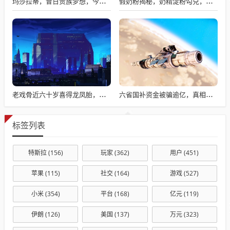
玛莎拉蒂，昔日贵族梦想，今日价格亲民触手可及
假奶粉揭秘，奶精淀粉勾兑，流向何处？
老戏骨近六十岁喜得龙凤胎，被误认作爷爷背后的故事揭秘
六省国补资金被骗逾亿，真相揭秘与违规操作背后的故事
标签列表
特斯拉
(156)
玩家
(362)
用户
(451)
苹果
(115)
社交
(164)
游戏
(527)
小米
(354)
平台
(168)
亿元
(119)
伊朗
(126)
美国
(137)
万元
(323)