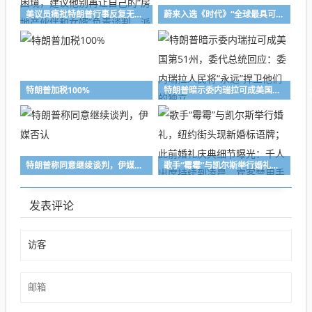
美议员痛批特朗普行事反复无常：应对伊朗局势已经陷入困境，建议他别再让自己的“房地产伙伴和女婿”负责谈判，派些真正懂的人
蔚来入选《时代》“全球最具可持续发展企业”年度榜单
特朗普加税100%
特朗普暗示委内瑞拉可成美国第51州，委代总统回应：委内瑞拉人民将“永远”捍卫他们的独立
特朗普称同意继续谈判，伊媒否认
歌手“霉霉”与凯尔斯举行婚礼，纽约街头现新婚标语牌；此前婚礼庆典细节曝光：千人出席持续到凌晨，宾客禁用手机，一街道封闭3天
发表评论