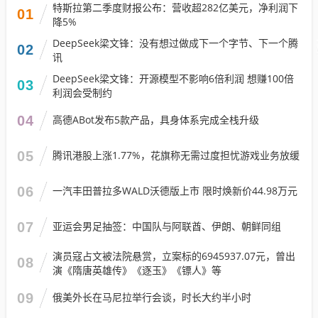
特斯拉第二季度财报公布：营收超282亿美元，净利润下
01
降5%
DeepSeek梁文锋：没有想过做成下一个字节、下一个腾
02
讯
DeepSeek梁文锋：开源模型不影响6倍利润 想赚100倍
03
利润会受制约
04
高德ABot发布5款产品，具身体系完成全栈升级
05
腾讯港股上涨1.77%，花旗称无需过度担忧游戏业务放缓
06
一汽丰田普拉多WALD沃德版上市 限时焕新价44.98万元
07
亚运会男足抽签：中国队与阿联酋、伊朗、朝鲜同组
演员寇占文被法院悬赏，立案标的6945937.07元，曾出
08
演《隋唐英雄传》《逐玉》《镖人》等
09
俄美外长在马尼拉举行会谈，时长大约半小时