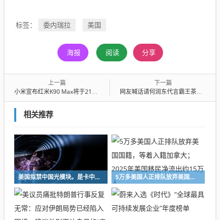
委内瑞拉
美国
标签：
海报
阅读
分享
上一篇
下一篇
小米宣布红米K90 Max将于21日晚7点发布，公布新配色“天际蓝”；该手机定位游戏性能旗舰，雷军称其“性能魔王”
网友喊话请何润东代言霸王茶姬，有人都把图P好了，客服：建议已详细登记；何润东翻红后，账号涨粉近200万
相关推荐
美国拟禁中国光模块。是卡中国脖子，还是先堵了自己的路？|大象财富
5万多美国人正排队放弃美国国籍，等着入籍加拿大；2025年美国移民净流出约15万人