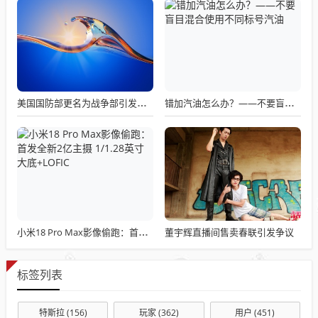
美国国防部更名为战争部引发关注热议
错加汽油怎么办？——不要盲目混合使用不同标号汽油
董宇辉直播间售卖春联引发争议
小米18 Pro Max影像偷跑：首发全新2亿主摄 1/1.28英寸大底+LOFIC
标签列表
特斯拉
(156)
玩家
(362)
用户
(451)