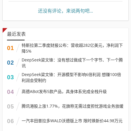
还没有评论，来说两句吧...
最近发表
特斯拉第二季度财报公布：营收超282亿美元，净利润下
01
降5%
DeepSeek梁文锋：没有想过做成下一个字节、下一个腾
02
讯
DeepSeek梁文锋：开源模型不影响6倍利润 想赚100倍
03
利润会受制约
04
高德ABot发布5款产品，具身体系完成全栈升级
05
腾讯港股上涨1.77%，花旗称无需过度担忧游戏业务放缓
06
一汽丰田普拉多WALD沃德版上市 限时焕新价44.98万元