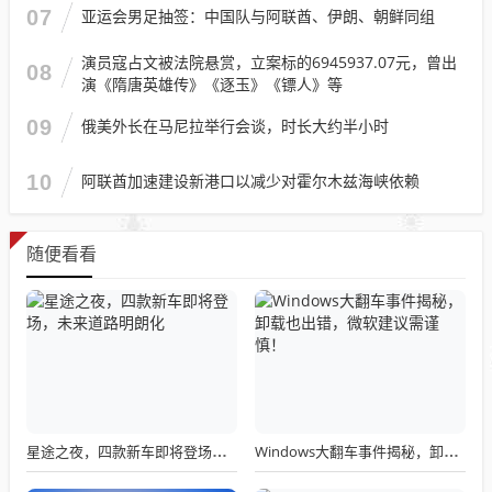
07
亚运会男足抽签：中国队与阿联酋、伊朗、朝鲜同组
演员寇占文被法院悬赏，立案标的6945937.07元，曾出
08
演《隋唐英雄传》《逐玉》《镖人》等
09
俄美外长在马尼拉举行会谈，时长大约半小时
10
阿联酋加速建设新港口以减少对霍尔木兹海峡依赖
随便看看
星途之夜，四款新车即将登场，未来道路明朗化
Windows大翻车事件揭秘，卸载也出错，微软建议需谨慎！