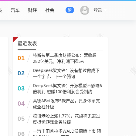
技
汽车
财经
社会
登录
繁
最近发表
特斯拉第二季度财报公布：营收超
01
282亿美元，净利润下降5%
DeepSeek梁文锋：没有想过做成下
02
一个字节、下一个腾讯
DeepSeek梁文锋：开源模型不影响6
03
倍利润 想赚100倍利润会受制约
高德ABot发布5款产品，具身体系完
04
成全栈升级
腾讯港股上涨1.77%，花旗称无需过
05
度担忧游戏业务放缓
一汽丰田普拉多WALD沃德版上市 限
06