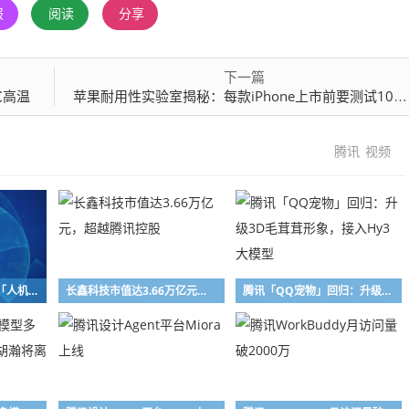
报
阅读
分享
下一篇
℃高温
苹果耐用性实验室揭秘：每款iPhone上市前要测试10000台 疯狂“折磨”
腾讯
视频
腾讯WorkBuddy推出「人机双写」协同编辑能力
长鑫科技市值达3.66万亿元，超越腾讯控股
腾讯「QQ宠物」回归：升级3D毛茸茸形象，接入Hy3大模型