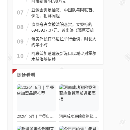
时焕新价44.98万元
亚运会男足抽签：中国队与阿联酋、
07
伊朗、朝鲜同组
演员寇占文被法院悬赏，立案标的
08
6945937.07元，曾出演《隋唐英雄
传》《逐玉》《镖人》等
俄美外长在马尼拉举行会谈，时长大
09
约半小时
阿联酋加速建设新港口以减少对霍尔
10
木兹海峡依赖
随便看看
2026年6月 | 早餐店加盟品牌推荐
河南成功避险案例获应急管理部通报表扬