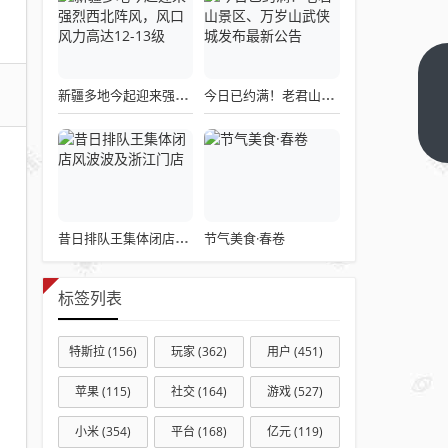
苹果耐
新疆多地今起迎来强烈西北阵风，风口风力高达12-13级
今日已约满！老君山景区、万岁山武侠城发布最新公告
用性实
验室揭
下一篇
秘：每
款
iPhone
上市前
节气美食·春卷
昔日排队王集体闭店风波波及浙江门店
要测试
10000
标签列表
台 疯
狂“折
特斯拉
(156)
玩家
(362)
用户
(451)
磨”
苹果
(115)
社交
(164)
游戏
(527)
小米
(354)
平台
(168)
亿元
(119)