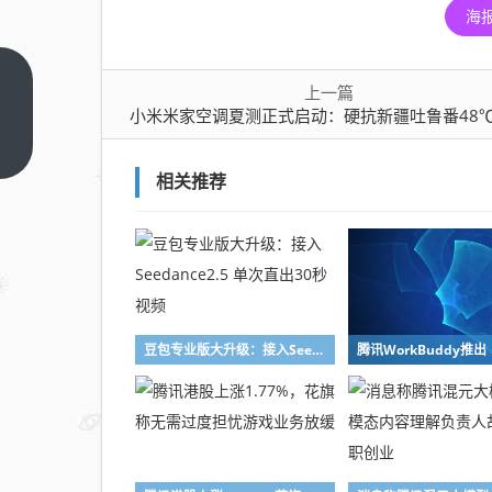
海
小米
上一篇
小米米家空调夏测正式启动：硬抗新疆吐鲁番48
米家
空调
上一
篇
夏测
相关推荐
正式
启
动：
硬抗
新疆
吐鲁
豆包专业版大升级：接入Seedance2.5 单次直出30秒视频
番
48℃
高温