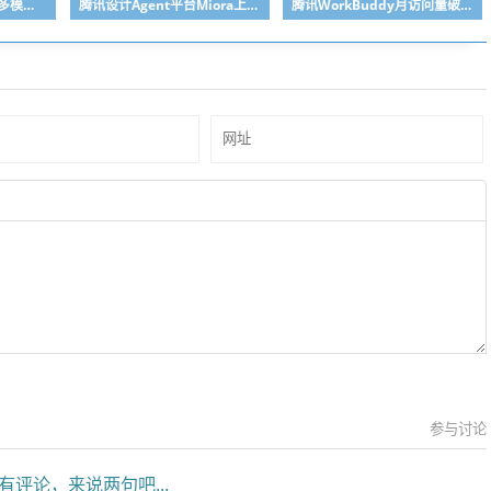
消息称腾讯混元大模型多模态内容理解负责人胡瀚将离职创业
腾讯设计Agent平台Miora上线
腾讯WorkBuddy月访问量破2000万
参与讨论
有评论，来说两句吧...