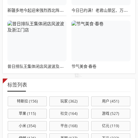
新疆多地今起迎来强烈西北阵风，风口风力高达12-13级
今日已约满！老君山景区、万岁山武侠城发布最新公告
节气美食·春卷
昔日排队王集体闭店风波波及浙江门店
标签列表
特斯拉
(156)
玩家
(362)
用户
(451)
苹果
(115)
社交
(164)
游戏
(527)
小米
(354)
平台
(168)
亿元
(119)