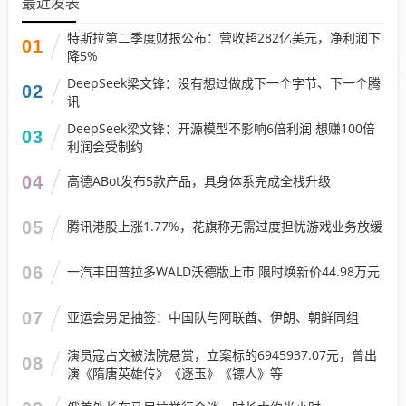
最近发表
特斯拉第二季度财报公布：营收超282亿美元，净利润下
01
降5%
DeepSeek梁文锋：没有想过做成下一个字节、下一个腾
02
讯
DeepSeek梁文锋：开源模型不影响6倍利润 想赚100倍
03
利润会受制约
04
高德ABot发布5款产品，具身体系完成全栈升级
05
腾讯港股上涨1.77%，花旗称无需过度担忧游戏业务放缓
06
一汽丰田普拉多WALD沃德版上市 限时焕新价44.98万元
07
亚运会男足抽签：中国队与阿联酋、伊朗、朝鲜同组
演员寇占文被法院悬赏，立案标的6945937.07元，曾出
08
演《隋唐英雄传》《逐玉》《镖人》等