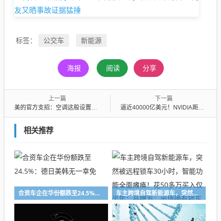
公交车
新能源
标签：
海报
阅读
分享
上一篇
下一篇
美的官方支招：空调这般设置最省电 别再花冤枉钱
逼近40000亿美元！NVIDIA距史上最高市值公司仅一步之遥
相关推荐
合资车企在华份额跌至24.5%：德日美韩无一幸免
车主跨境自驾新能源车，突然被远程锁车30小时，智能功能全面瘫痪！花50多万买入仅半年；品牌方：出境确有锁车风险