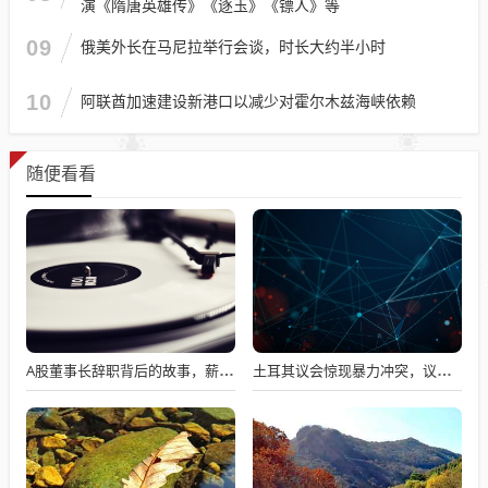
演《隋唐英雄传》《逐玉》《镖人》等
09
俄美外长在马尼拉举行会谈，时长大约半小时
10
阿联酋加速建设新港口以减少对霍尔木兹海峡依赖
随便看看
A股董事长辞职背后的故事，薪资不满意引发争议
土耳其议会惊现暴力冲突，议员互撕引发全球瞩目