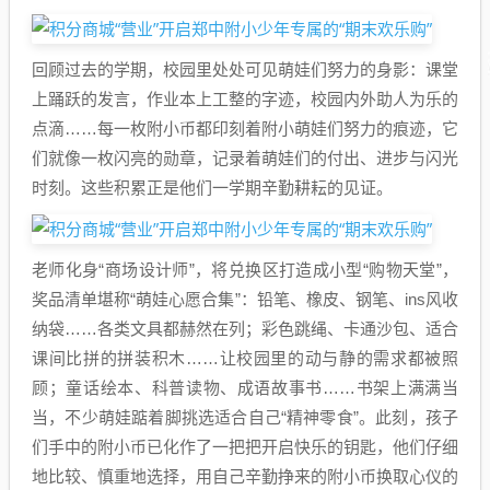
回顾过去的学期，校园里处处可见萌娃们努力的身影：课堂
上踊跃的发言，作业本上工整的字迹，校园内外助人为乐的
点滴……每一枚附小币都印刻着附小萌娃们努力的痕迹，它
们就像一枚闪亮的勋章，记录着萌娃们的付出、进步与闪光
时刻。这些积累正是他们一学期辛勤耕耘的见证。
老师化身“商场设计师”，将兑换区打造成小型“购物天堂”，
奖品清单堪称“萌娃心愿合集”：铅笔、橡皮、钢笔、ins风收
纳袋……各类文具都赫然在列；彩色跳绳、卡通沙包、适合
课间比拼的拼装积木……让校园里的动与静的需求都被照
顾；童话绘本、科普读物、成语故事书……书架上满满当
当，不少萌娃踮着脚挑选适合自己“精神零食”。此刻，孩子
们手中的附小币已化作了一把把开启快乐的钥匙，他们仔细
地比较、慎重地选择，用自己辛勤挣来的附小币换取心仪的