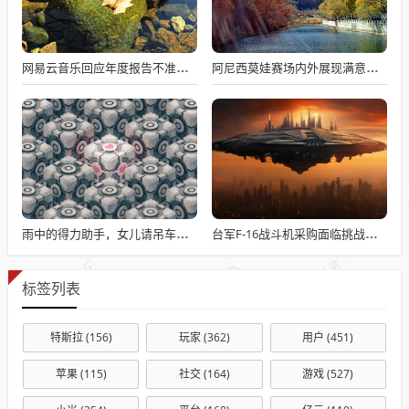
网易云音乐回应年度报告不准争议，数据与情感对接的精准之道
阿尼西莫娃赛场内外展现满意与期待，自信闪耀全场
雨中的得力助手，女儿请吊车助父母快速收玉米
台军F-16战斗机采购面临挑战与困境
标签列表
特斯拉
(156)
玩家
(362)
用户
(451)
苹果
(115)
社交
(164)
游戏
(527)