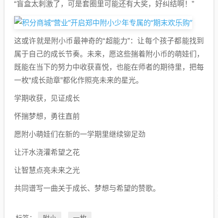
“盲盒太刺激了，可是套圈里可能还有大奖，好纠结啊！”
这或许就是附小币最神奇的“超能力”：让每个孩子都能找到
属于自己的成长节奏。未来，愿这些揣着附小币的萌娃们，
既能在当下的努力中收获喜悦，也能在师者的期待里，把每
一枚“成长勋章”都化作照亮未来的星光。
学期收获，见证成长
怀揣梦想，勇往直前
愿附小萌娃们在新的一学期里继续铆足劲
让汗水浇灌希望之花
让智慧点亮未来之光
共同谱写一曲关于成长、梦想与希望的赞歌。
附小
一枚
标签：