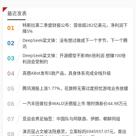
最近发表
特斯拉第二季度财报公布：营收超282亿美元，净利润下
01
降5%
DeepSeek梁文锋：没有想过做成下一个字节、下一个腾
02
讯
DeepSeek梁文锋：开源模型不影响6倍利润 想赚100倍
03
利润会受制约
04
高德ABot发布5款产品，具身体系完成全栈升级
05
腾讯港股上涨1.77%，花旗称无需过度担忧游戏业务放缓
06
一汽丰田普拉多WALD沃德版上市 限时焕新价44.98万元
07
亚运会男足抽签：中国队与阿联酋、伊朗、朝鲜同组
演员寇占文被法院悬赏，立案标的6945937.07元，曾出
08