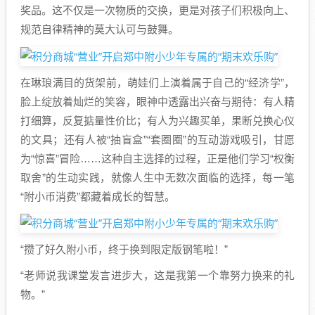
奖品。这不仅是一次物质的交换，更是对孩子们积极向上、
规范自律精神的莫大认可与鼓舞。
在琳琅满目的货架前，萌娃们上演着属于自己的“经济学”，
脸上绽放着灿烂的笑容，眼神中透露出兴奋与期待：有人精
打细算，反复掂量性价比；有人为兴趣买单，果断兑换心仪
的文具；还有人被“抽盲盒”“套圈圈”的互动游戏吸引，甘愿
为“惊喜”冒险……这种自主选择的过程，正是他们学习“权衡
取舍”的生动实践，就像人生中无数次面临的选择，每一笔
“附小币消费”都藏着成长的智慧。
“攒了好久附小币，终于换到限定版钢笔啦！”
“老师说我课堂发言进步大，这是我第一个靠努力换来的礼
物。”