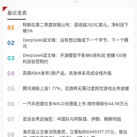
最近发表
特斯拉第二季度财报公布：营收超282亿美元，净利润下
01
降5%
DeepSeek梁文锋：没有想过做成下一个字节、下一个腾
02
讯
DeepSeek梁文锋：开源模型不影响6倍利润 想赚100倍
03
利润会受制约
04
高德ABot发布5款产品，具身体系完成全栈升级
05
腾讯港股上涨1.77%，花旗称无需过度担忧游戏业务放缓
06
一汽丰田普拉多WALD沃德版上市 限时焕新价44.98万元
07
亚运会男足抽签：中国队与阿联酋、伊朗、朝鲜同组
演员寇占文被法院悬赏，立案标的6945937.07元，曾出
08