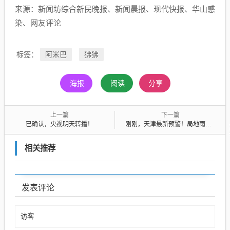
来源：新闻坊综合新民晚报、新闻晨报、现代快报、华山感
染、网友评论
阿米巴
狒狒
标签：
海报
阅读
分享
上一篇
下一篇
已确认，央视明天转播！
刚刚，天津最新预警！局地雨强较大，伴短时大风！九个区已发预警，一区或有冰雹！
相关推荐
发表评论