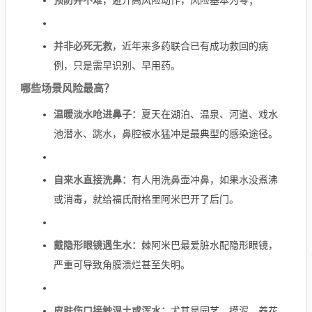
预防并不难
，避开高风险动作，风险基本为零；
并非必死无救
，近年来多药联合已有成功救回的病
例，只是需早识别、早用药。
哪些场景风险最高？
温暖淡水呛进鼻子：
夏天在湖泊、温泉、河道、戏水
池潜水、跳水，鼻腔被水猛冲是最典型的感染途径。
自来水直接洗鼻：
有人用洗鼻壶冲鼻，如果水没煮沸
或消毒，就给福氏耐格里阿米巴开了后门。
戴隐形眼镜遇生水：
棘阿米巴最爱脏水配隐形眼镜，
严重可导致角膜溃烂甚至失明。
皮肤伤口接触湿土或浑水：
尤其是园艺、摸泥、养花