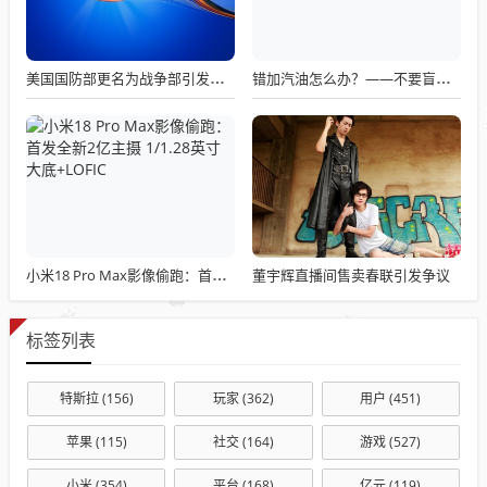
美国国防部更名为战争部引发关注热议
错加汽油怎么办？——不要盲目混合使用不同标号汽油
董宇辉直播间售卖春联引发争议
小米18 Pro Max影像偷跑：首发全新2亿主摄 1/1.28英寸大底+LOFIC
标签列表
特斯拉
(156)
玩家
(362)
用户
(451)
苹果
(115)
社交
(164)
游戏
(527)
小米
(354)
平台
(168)
亿元
(119)