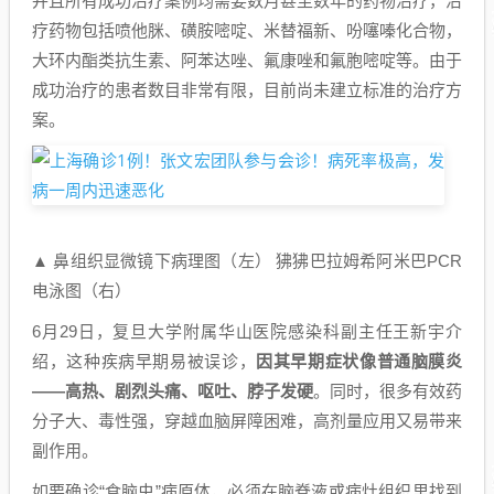
并且所有成功治疗案例均需要数月甚至数年的药物治疗，治
疗药物包括喷他脒、磺胺嘧啶、米替福新、吩噻嗪化合物，
大环内酯类抗生素、阿苯达唑、氟康唑和氟胞嘧啶等。由于
成功治疗的患者数目非常有限，目前尚未建立标准的治疗方
案。
▲ 鼻组织显微镜下病理图（左） 狒狒巴拉姆希阿米巴PCR
电泳图（右）
6月29日，复旦大学附属华山医院感染科副主任王新宇介
绍，这种疾病早期易被误诊，
因其早期症状像普通脑膜炎
——高热、剧烈头痛、呕吐、脖子发硬
。同时，很多有效药
分子大、毒性强，穿越血脑屏障困难，高剂量应用又易带来
副作用。
如要确诊“食脑虫”病原体，必须在脑脊液或病灶组织里找到