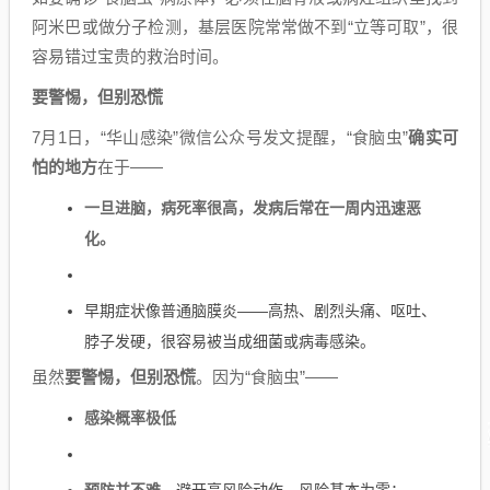
阿米巴或做分子检测，基层医院常常做不到“立等可取”，很
容易错过宝贵的救治时间。
要警惕，但别恐慌
7月1日，“华山感染”微信公众号发文提醒，“食脑虫”
确实可
怕的地方
在于——
一旦进脑，病死率很高，发病后常在一周内迅速恶
化。
早期症状像普通脑膜炎——高热、剧烈头痛、呕吐、
脖子发硬，很容易被当成细菌或病毒感染。
虽然
要警惕，但别恐慌
。因为“食脑虫”——
感染概率极低