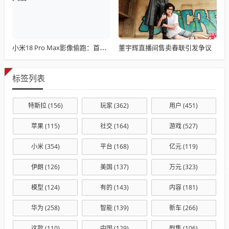
董宇辉直播间售卖春联引发争议
小米18 Pro Max影像偷跑：首发全新2亿主摄 1/1.28英寸大底+LOFIC
标签列表
特斯拉
(156)
玩家
(362)
用户
(451)
苹果
(115)
社交
(164)
游戏
(527)
小米
(354)
平台
(168)
亿元
(119)
伊朗
(126)
美国
(137)
万元
(323)
模型
(124)
有的
(143)
内容
(181)
华为
(258)
智能
(139)
新车
(266)
这款
(110)
中国
(129)
剧集
(106)