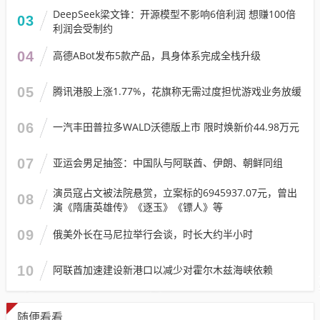
DeepSeek梁文锋：开源模型不影响6倍利润 想赚100倍
03
利润会受制约
04
高德ABot发布5款产品，具身体系完成全栈升级
05
腾讯港股上涨1.77%，花旗称无需过度担忧游戏业务放缓
06
一汽丰田普拉多WALD沃德版上市 限时焕新价44.98万元
07
亚运会男足抽签：中国队与阿联酋、伊朗、朝鲜同组
演员寇占文被法院悬赏，立案标的6945937.07元，曾出
08
演《隋唐英雄传》《逐玉》《镖人》等
09
俄美外长在马尼拉举行会谈，时长大约半小时
10
阿联酋加速建设新港口以减少对霍尔木兹海峡依赖
随便看看