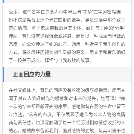
管乐，这个名字在许多人心中早已与“才华”二字紧密相连，
她不仅是舞台上那个光芒四射的歌手，更是生活中那个敢于
直面情感、勇于表达自我的真实个体，面对与王皓的“分手”
传闻，管乐没有选择沉默或逃避，而是以一种成熟而坦诚的
态度，向公众传达了她的心声，她用一种近乎于音乐创作的
方式，将这段经历视为创作灵感的源泉，用文字和音乐编织
了一段关于成长、释怀与自我救赎的故事。
正面回应的力量
在社交媒体上，管乐的回应没有丝毫的怨怼或指责，反而充
满了对过去美好时光的感激和对未来的期许，她写道：“每
一次的结束都是新开始的序章，感谢你曾在我的生命中留下
过痕迹。”这样的态度，不仅展现了她作为公众人物的高情
商与责任感，也深深触动了每一个经历过相似情感波折的人
的心，她的故事告诉我们，面对感情的变故，与其沉溺于过