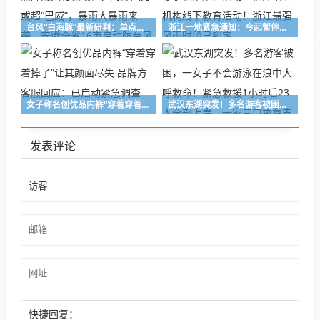
台风“白海豚”最新研判：单点降雨具有极端性，局部风力或超“巴威”，暴雨大暴雨来袭，安徽全省16市启动防台风四级应急响应
浙江一地紧急通知：今起暂停学校聚集性活动、校外培训机构线下教育活动！浙江最强风雨时段已锁定
女子称名创优品内裤“穿着穿着掉了”让其颜面尽失 品牌方客服回应：已启动紧急调查
武汉东湖突发！多名游客被困，一女子不会游泳在浪中大呼救命！紧急救援1小时后23人全部上岸，一家三口执意支付“救援费”被民警微笑婉拒
发表评论
快捷回复：