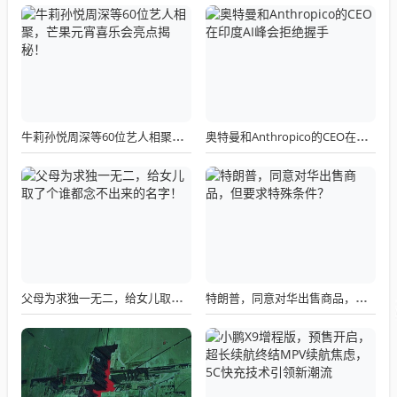
牛莉孙悦周深等60位艺人相聚，芒果元宵喜乐会亮点揭秘！
奥特曼和Anthropico的CEO在印度AI峰会拒绝握手
父母为求独一无二，给女儿取了个谁都念不出来的名字！
特朗普，同意对华出售商品，但要求特殊条件？