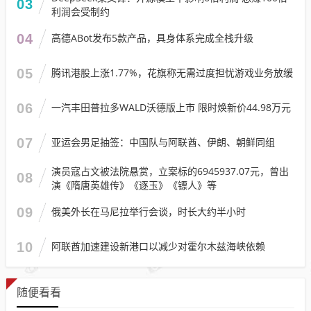
03
利润会受制约
04
高德ABot发布5款产品，具身体系完成全栈升级
05
腾讯港股上涨1.77%，花旗称无需过度担忧游戏业务放缓
06
一汽丰田普拉多WALD沃德版上市 限时焕新价44.98万元
07
亚运会男足抽签：中国队与阿联酋、伊朗、朝鲜同组
演员寇占文被法院悬赏，立案标的6945937.07元，曾出
08
演《隋唐英雄传》《逐玉》《镖人》等
09
俄美外长在马尼拉举行会谈，时长大约半小时
10
阿联酋加速建设新港口以减少对霍尔木兹海峡依赖
随便看看