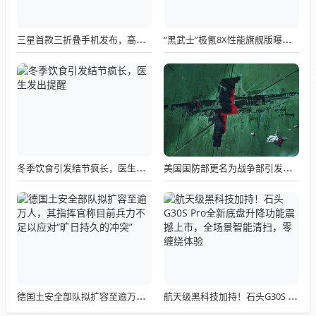
三星首款三折叠手机发布，高价超17000元，即将中国上市
“黑武士”极氪8X性能旗舰版曝光 预计售价50万起
冬季饮食引发结节疯长，医生发出提醒
美国国防部更名为战争部引发关注热议
德国土安全部队拟扩容至逾万人，其指挥官称目前兵力不足以应对“旷日持久的冲突”
航天级黑科技加持！石头G30S Pro全新底盘升降功能震撼上市，全场景智能清扫，零缠绕体验