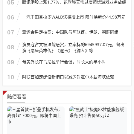
05
腾讯港股上涨1.77%，花旗称无需过度担忧游戏业务放缓
06
一汽丰田普拉多WALD沃德版上市 限时焕新价44.98万元
07
亚运会男足抽签：中国队与阿联酋、伊朗、朝鲜同组
演员寇占文被法院悬赏，立案标的6945937.07元，曾出
08
演《隋唐英雄传》《逐玉》《镖人》等
09
俄美外长在马尼拉举行会谈，时长大约半小时
10
阿联酋加速建设新港口以减少对霍尔木兹海峡依赖
随便看看