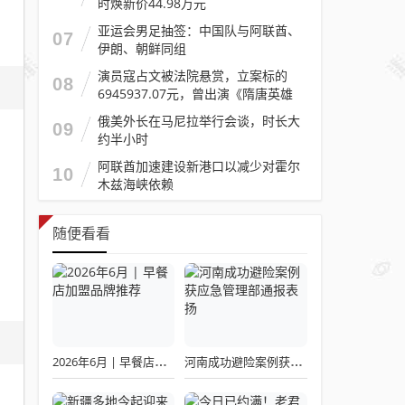
时焕新价44.98万元
亚运会男足抽签：中国队与阿联酋、
07
伊朗、朝鲜同组
演员寇占文被法院悬赏，立案标的
08
6945937.07元，曾出演《隋唐英雄
传》《逐玉》《镖人》等
俄美外长在马尼拉举行会谈，时长大
09
约半小时
阿联酋加速建设新港口以减少对霍尔
10
木兹海峡依赖
随便看看
2026年6月 | 早餐店加盟品牌推荐
河南成功避险案例获应急管理部通报表扬