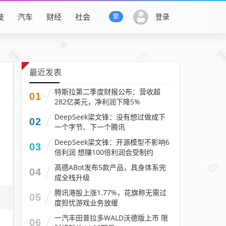
技
汽车
财经
社会
登录
繁
最近发表
特斯拉第二季度财报公布：营收超
01
282亿美元，净利润下降5%
DeepSeek梁文锋：没有想过做成下
02
一个字节、下一个腾讯
DeepSeek梁文锋：开源模型不影响6
03
倍利润 想赚100倍利润会受制约
高德ABot发布5款产品，具身体系完
04
成全栈升级
腾讯港股上涨1.77%，花旗称无需过
05
度担忧游戏业务放缓
一汽丰田普拉多WALD沃德版上市 限
06