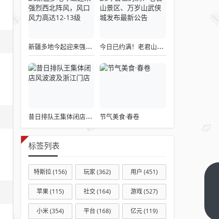
新疆多地今起迎来强烈西北阵风，风口风力高达12-13级
今日已约满！老君山景区、万岁山武侠城发布最新公告
节气美食·春卷
昔日排队王集体闭店风波波及浙江门店
标签列表
特斯拉
(156)
玩家
(362)
用户
(451)
樊振
苹果
(115)
社交
(164)
游戏
(527)
东，
乒超
下一
小米
(354)
平台
(168)
亿元
(119)
篇