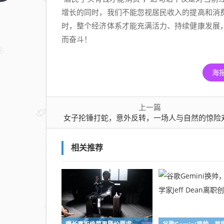
蛇，
意外
增长的同时，我们不能忽视居民收入的提高和消
反
时，整个经济体系才能充满活力、持续健康发展
转，
而奋斗！
一场
人与
海
自然
的惊
险对
上一篇
决
女子抡锤打蛇，意外反转，一场人与自然的惊险
相关推荐