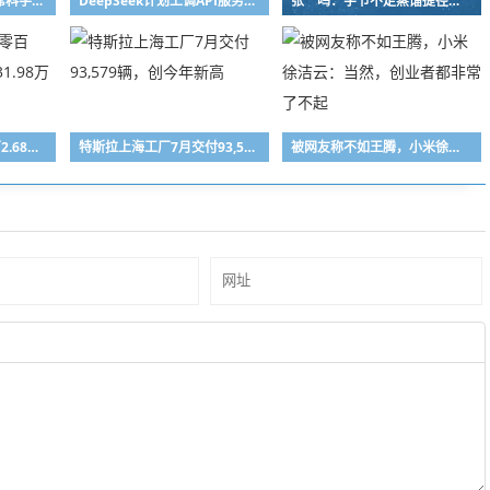
谷歌Gemini换帅，首席科学家Jeff Dean离职创业
DeepSeek计划上调API服务定价
张一鸣：字节不走蒸馏捷径，愿为长远目标牺牲短期利益
纯电续航1100km/零百2.68秒 腾势Z9S预售31.98万元起
特斯拉上海工厂7月交付93,579辆，创今年新高
被网友称不如王腾，小米徐洁云：当然，创业者都非常了不起