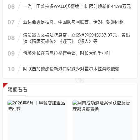
06
一汽丰田普拉多WALD沃德版上市 限时焕新价44.98万元
07
亚运会男足抽签：中国队与阿联酋、伊朗、朝鲜同组
演员寇占文被法院悬赏，立案标的6945937.07元，曾出
08
演《隋唐英雄传》《逐玉》《镖人》等
09
俄美外长在马尼拉举行会谈，时长大约半小时
10
阿联酋加速建设新港口以减少对霍尔木兹海峡依赖
随便看看