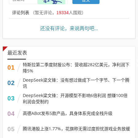
评论列表
（暂无评论，
19334
人围观）
还没有评论，来说两句吧...
最近发表
特斯拉第二季度财报公布：营收超282亿美元，净利润下
01
降5%
DeepSeek梁文锋：没有想过做成下一个字节、下一个腾
02
讯
DeepSeek梁文锋：开源模型不影响6倍利润 想赚100倍
03
利润会受制约
04
高德ABot发布5款产品，具身体系完成全栈升级
05
腾讯港股上涨1.77%，花旗称无需过度担忧游戏业务放缓