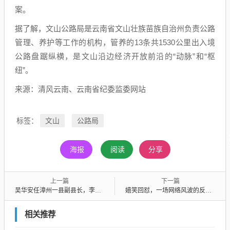
案。
据了解，文山公路局是云南省文山壮族苗族自治州负责公路
管理、养护等工作的机构，管养的13条共1530公里出入境
公路盘踞纵横，是文山沿边经济开放前沿的“动脉”和“枢
纽”。
来源：清风云南、云南省纪委监委网站
文山
公路局
标签：
海报
阅读
分享
上一篇
下一篇
吴华安任漳州一县副县长，李达生辞去副县长职务
嬉笑回怼，一场网络风波的反思与启示
相关推荐