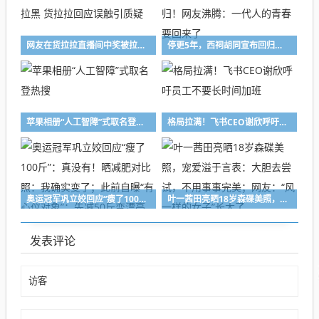
网友在货拉拉直播间中奖被拉黑 货拉拉回应误触引质疑
停更5年，西祠胡同宣布回归！网友沸腾：一代人的青春要回来了
苹果相册“人工智障”式取名登热搜
格局拉满！飞书CEO谢欣呼吁员工不要长时间加班
奥运冠军巩立姣回应“瘦了100斤”：真没有！晒减肥对比照：我确实变了；此前自曝“有心仪对象”：先减50斤变漂亮
叶一茜田亮晒18岁森碟美照，宠爱溢于言表：大胆去尝试，不用事事完美；网友：“风一样的女子”长大了
发表评论