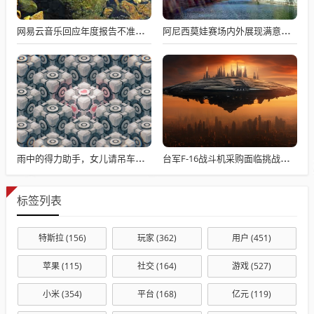
网易云音乐回应年度报告不准争议，数据与情感对接的精准之道
阿尼西莫娃赛场内外展现满意与期待，自信闪耀全场
雨中的得力助手，女儿请吊车助父母快速收玉米
台军F-16战斗机采购面临挑战与困境
标签列表
特斯拉
(156)
玩家
(362)
用户
(451)
苹果
(115)
社交
(164)
游戏
(527)
小米
(354)
平台
(168)
亿元
(119)