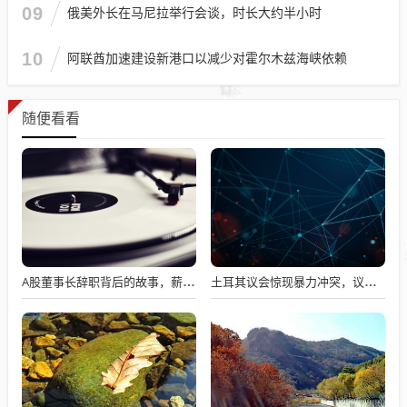
09
俄美外长在马尼拉举行会谈，时长大约半小时
10
阿联酋加速建设新港口以减少对霍尔木兹海峡依赖
随便看看
A股董事长辞职背后的故事，薪资不满意引发争议
土耳其议会惊现暴力冲突，议员互撕引发全球瞩目