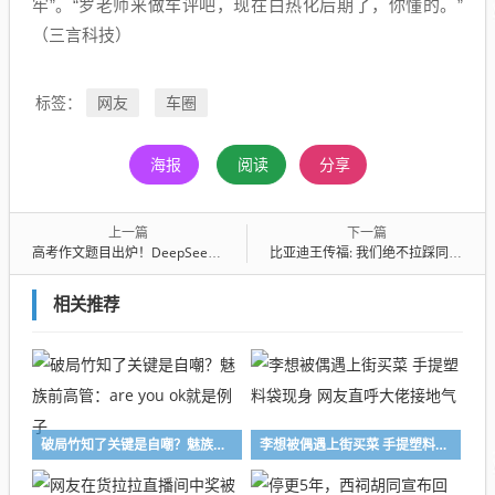
牢”。“罗老师来做车评吧，现在白热化后期了，你懂的。”
（三言科技）
网友
车圈
标签：
海报
阅读
分享
上一篇
下一篇
高考作文题目出炉！DeepSeek、豆包、文心等大模型谁写得好？
比亚迪王传福: 我们绝不拉踩同行，这是原则
相关推荐
破局竹知了关键是自嘲？魅族前高管：are you ok就是例子
李想被偶遇上街买菜 手提塑料袋现身 网友直呼大佬接地气