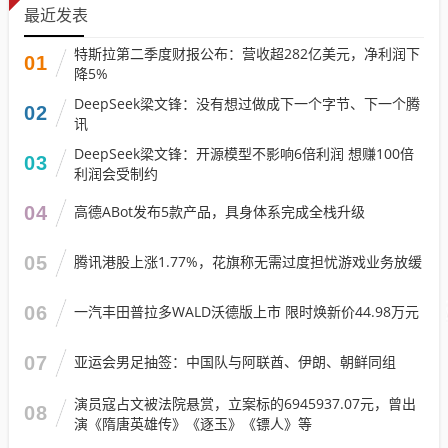
最近发表
特斯拉第二季度财报公布：营收超282亿美元，净利润下
01
降5%
DeepSeek梁文锋：没有想过做成下一个字节、下一个腾
02
讯
DeepSeek梁文锋：开源模型不影响6倍利润 想赚100倍
03
利润会受制约
04
高德ABot发布5款产品，具身体系完成全栈升级
05
腾讯港股上涨1.77%，花旗称无需过度担忧游戏业务放缓
06
一汽丰田普拉多WALD沃德版上市 限时焕新价44.98万元
07
亚运会男足抽签：中国队与阿联酋、伊朗、朝鲜同组
演员寇占文被法院悬赏，立案标的6945937.07元，曾出
08
演《隋唐英雄传》《逐玉》《镖人》等