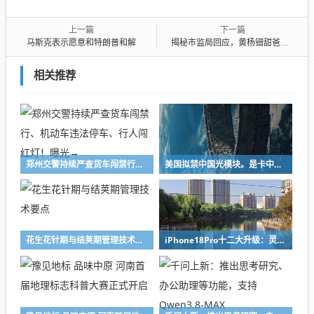
上一篇
下一篇
马斯克表示愿意和特朗普和解
揭秘市监局回应，黄杨钿甜爸爸连夜退股背后的故事
相关推荐
郑州交警持续严查货车闯禁行、机动车违法停车、行人闯红灯！曝光→
美国拟禁中国光模块。是卡中国脖子，还是先堵了自己的路？|大象财富
花生花针期与结荚期管理技术要点
iPhone18Pro十二大升级：灵动岛首次缩小、首次2nm芯片