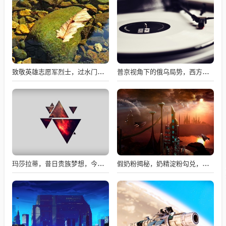
致敬英雄志愿军烈士，过水门仪式展现最高礼遇
普京视角下的俄乌局势，西方间接介入的深度博弈与博弈解析
玛莎拉蒂，昔日贵族梦想，今日价格亲民触手可及
假奶粉揭秘，奶精淀粉勾兑，流向何处？