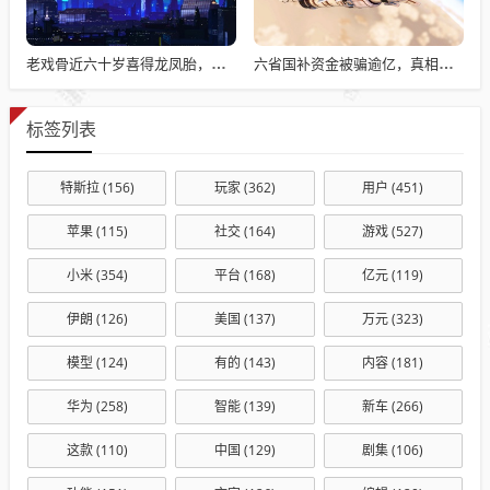
老戏骨近六十岁喜得龙凤胎，被误认作爷爷背后的故事揭秘
六省国补资金被骗逾亿，真相揭秘与违规操作背后的故事
标签列表
特斯拉
(156)
玩家
(362)
用户
(451)
苹果
(115)
社交
(164)
游戏
(527)
小米
(354)
平台
(168)
亿元
(119)
伊朗
(126)
美国
(137)
万元
(323)
模型
(124)
有的
(143)
内容
(181)
华为
(258)
智能
(139)
新车
(266)
这款
(110)
中国
(129)
剧集
(106)