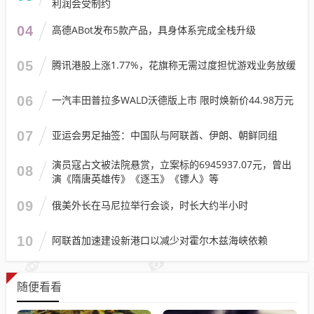
利润会受制约
04
高德ABot发布5款产品，具身体系完成全栈升级
05
腾讯港股上涨1.77%，花旗称无需过度担忧游戏业务放缓
06
一汽丰田普拉多WALD沃德版上市 限时焕新价44.98万元
07
亚运会男足抽签：中国队与阿联酋、伊朗、朝鲜同组
演员寇占文被法院悬赏，立案标的6945937.07元，曾出
08
演《隋唐英雄传》《逐玉》《镖人》等
09
俄美外长在马尼拉举行会谈，时长大约半小时
10
阿联酋加速建设新港口以减少对霍尔木兹海峡依赖
随便看看