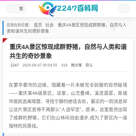
繁
首页
社会
重庆4A景区惊现成群野猪，自然与人
您现在的位置：
类和谐共生的奇妙景象
重庆4A景区惊现成群野猪，自然与人类和谐
共生的奇妙景象
2247
抢沙发
默认
2025-06-07 00:04:55
318
在繁华都市的边缘，隐藏着一片未被完全驯服的自然秘境
——重庆某4A级景区，这里，山峦叠嶂，溪流潺潺，是城
市居民逃离喧嚣、寻找宁静的绝佳去处，最近的一则消息却
让这片景区变得不再那么“人迹罕至”，原来，这里竟然出现
了成群的野猪，它们在山林间自由漫步,成为了景区内一道
独特的风景线。