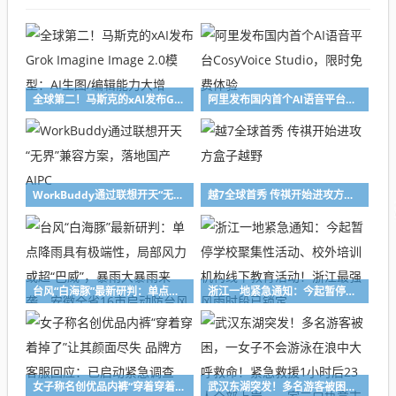
全球第二！马斯克的xAI发布Grok Imagine Image 2.0模型：AI生图/编辑能力大增
阿里发布国内首个AI语音平台CosyVoice Studio，限时免费体验
WorkBuddy通过联想开天“无界”兼容方案，落地国产AIPC
越7全球首秀 传祺开始进攻方盒子越野
台风“白海豚”最新研判：单点降雨具有极端性，局部风力或超“巴威”，暴雨大暴雨来袭，安徽全省16市启动防台风四级应急响应
浙江一地紧急通知：今起暂停学校聚集性活动、校外培训机构线下教育活动！浙江最强风雨时段已锁定
女子称名创优品内裤“穿着穿着掉了”让其颜面尽失 品牌方客服回应：已启动紧急调查
武汉东湖突发！多名游客被困，一女子不会游泳在浪中大呼救命！紧急救援1小时后23人全部上岸，一家三口执意支付“救援费”被民警微笑婉拒