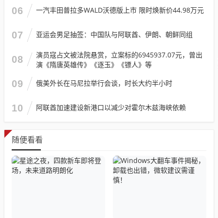
06
一汽丰田普拉多WALD沃德版上市 限时焕新价44.98万元
07
亚运会男足抽签：中国队与阿联酋、伊朗、朝鲜同组
演员寇占文被法院悬赏，立案标的6945937.07元，曾出
08
演《隋唐英雄传》《逐玉》《镖人》等
09
俄美外长在马尼拉举行会谈，时长大约半小时
10
阿联酋加速建设新港口以减少对霍尔木兹海峡依赖
随便看看