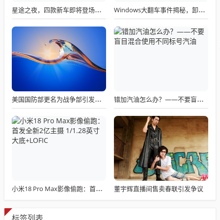
星途之夜，四款新车即将登场，未来道路明朗化
Windows大翻车事件揭秘，卸载也出错，微软建议需谨慎！
美国国防部更名为战争部引发关注热议
错加汽油怎么办？——不要盲目混合使用不同标号汽油
董宇辉直播间售卖春联引发争议
小米18 Pro Max影像偷跑：首发全新2亿主摄 1/1.28英寸大底+LOFIC
标签列表