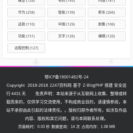
模型
(124)
有的
(143)
内容
(181)
华为
(258)
智能
(139)
新车
(266)
这款
(110)
中国
(129)
剧集
(106)
功能
(151)
文字
(126)
编辑
(120)
远程控制
(127)
鄂ICP备18001482号-24
2247百科网
Z-BlogPHP
Copyright
2018-2018
基于
搭建 安全运
行
4431
天
免责声明：本站来源于从互联网上收集、整理或转
载而来的，仅供学习交流使用，不构成商业目的，请谨慎参阅，本
站不承担由此引起的法律责任。。版权归原作者所有，如涉及作品
内容、版权和其它问题，请与本网联系处理。
页面耗时：0.03 秒
数据查询：14 次
占用内存：1.08 MB