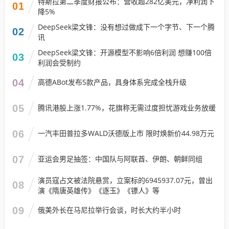
特斯拉第二季度财报公布：营收超282亿美元，净利润下
01
降5%
DeepSeek梁文锋：没有想过做成下一个字节、下一个腾
02
讯
DeepSeek梁文锋：开源模型不影响6倍利润 想赚100倍
03
利润会受制约
04
高德ABot发布5款产品，具身体系完成全栈升级
05
腾讯港股上涨1.77%，花旗称无需过度担忧游戏业务放缓
06
一汽丰田普拉多WALD沃德版上市 限时焕新价44.98万元
07
亚运会男足抽签：中国队与阿联酋、伊朗、朝鲜同组
演员寇占文被法院悬赏，立案标的6945937.07元，曾出
08
演《隋唐英雄传》《逐玉》《镖人》等
09
俄美外长在马尼拉举行会谈，时长大约半小时