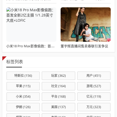
董宇辉直播间售卖春联引发争议
小米18 Pro Max影像偷跑：首发全新2亿主摄 1/1.28英寸大底+LOFIC
标签列表
特斯拉
(156)
玩家
(362)
用户
(451)
苹果
(115)
社交
(164)
游戏
(527)
小米
(354)
平台
(168)
亿元
(119)
伊朗
(126)
美国
(137)
万元
(323)