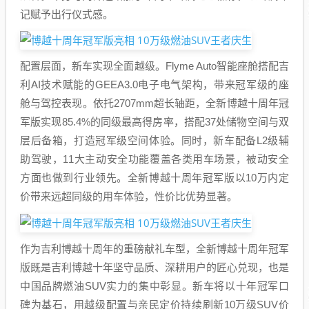
记赋予出行仪式感。
配置层面，新车实现全面越级。Flyme Auto智能座舱搭配吉
利AI技术赋能的GEEA3.0电子电气架构，带来冠军级的座
舱与驾控表现。依托2707mm超长轴距，全新博越十周年冠
军版实现85.4%的同级最高得房率，搭配37处储物空间与双
层后备箱，打造冠军级空间体验。同时，新车配备L2级辅
助驾驶，11大主动安全功能覆盖各类用车场景，被动安全
方面也做到行业领先。全新博越十周年冠军版以10万内定
价带来远超同级的用车体验，性价比优势显著。
作为吉利博越十周年的重磅献礼车型，全新博越十周年冠军
版既是吉利博越十年坚守品质、深耕用户的匠心兑现，也是
中国品牌燃油SUV实力的集中彰显。新车将以十年冠军口
碑为基石，用越级配置与亲民定价持续刷新10万级SUV价