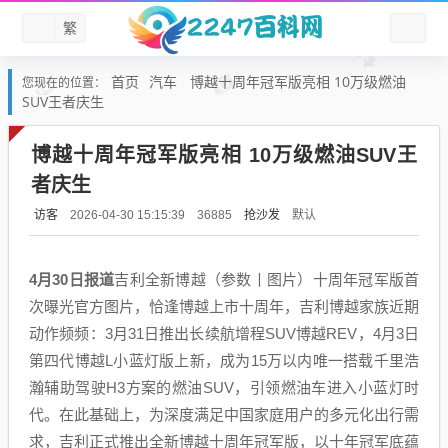
繁
首页
汽车
博越十周年冠军版亮相 10万级燃油
您现在的位置：
SUV王者庆生
博越十周年冠军版亮相 10万级燃油SUV王
者庆生
访客
抢沙发
默认
2026-04-30 15:15:39
36885
4月30日报道
吉利全新博越（参数丨图片）十周年冠军版首
次曝光官方图片，恰逢博越上市十周年，吉利博越家族近期
动作频频：3月31日推出长续航增程SUV博越REV，4月3日
第四代博越L小蓝灯版上新，成为15万以内唯一搭载千里浩
瀚辅助驾驶H3方案的燃油SUV，引领燃油车进入小蓝灯时
代。在此基础上，为深度满足中国家庭用户的多元化出行需
求，吉利正式推出全新博越十周年冠军版，以十年冠军底蕴