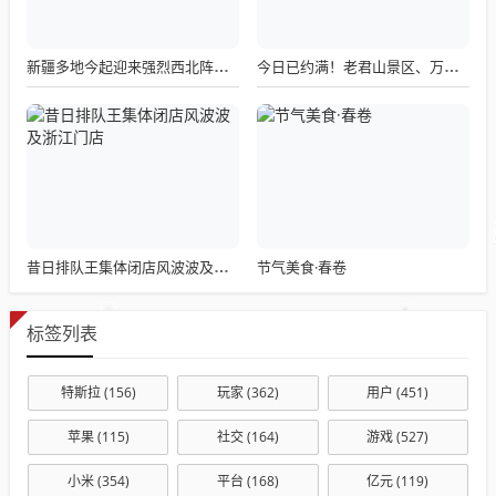
新疆多地今起迎来强烈西北阵风，风口风力高达12-13级
今日已约满！老君山景区、万岁山武侠城发布最新公告
节气美食·春卷
昔日排队王集体闭店风波波及浙江门店
标签列表
特斯拉
(156)
玩家
(362)
用户
(451)
苹果
(115)
社交
(164)
游戏
(527)
小米
(354)
平台
(168)
亿元
(119)