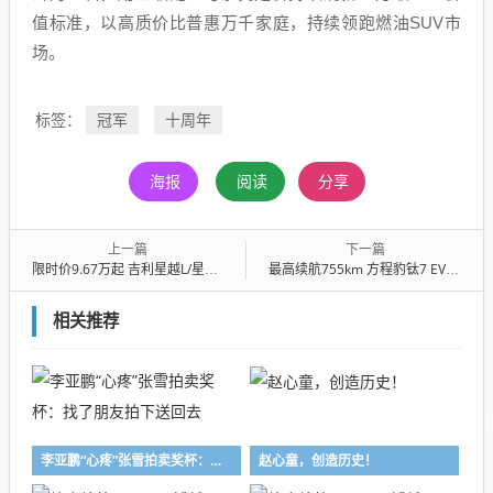
值标准，以高质价比普惠万千家庭，持续领跑燃油SUV市
场。
冠军
十周年
标签：
海报
阅读
分享
上一篇
下一篇
限时价9.67万起 吉利星越L/星瑞i-HEV智擎混动正式上市
最高续航755km 方程豹钛7 EV闪充版上市售价19.98万元起
相关推荐
李亚鹏“心疼”张雪拍卖奖杯：找了朋友拍下送回去
赵心童，创造历史！