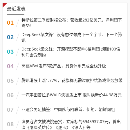
最近发表
特斯拉第二季度财报公布：营收超282亿美元，净利润下
01
降5%
DeepSeek梁文锋：没有想过做成下一个字节、下一个腾
02
讯
DeepSeek梁文锋：开源模型不影响6倍利润 想赚100倍
03
利润会受制约
04
高德ABot发布5款产品，具身体系完成全栈升级
05
腾讯港股上涨1.77%，花旗称无需过度担忧游戏业务放缓
06
一汽丰田普拉多WALD沃德版上市 限时焕新价44.98万元
07
亚运会男足抽签：中国队与阿联酋、伊朗、朝鲜同组
演员寇占文被法院悬赏，立案标的6945937.07元，曾出
08
演《隋唐英雄传》《逐玉》《镖人》等