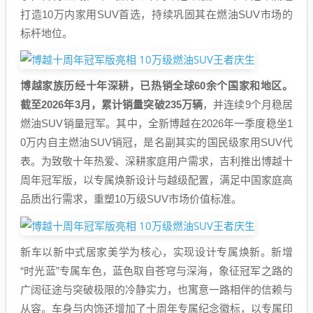
打造10万内家用SUV首选，持续巩固其在燃油SUV市场的
标杆地位。
博越家族历经十年深耕，已热销全球60余个国家和地区。
截至2026年3月，累计销量突破235万辆
，并连续9个月稳居
燃油SUV销量冠军。其中，全新博越在2026年一季度稳坐1
0万内自主燃油SUV销冠，是名副其实的国民级家用SUV代
表。为致敬十年热爱、深耕家庭用户需求，吉利推出博越十
周年冠军版，以专属焕新设计与越级配置，满足中国家庭高
品质出行需求，重塑10万级SUV市场价值标准。
新车以新中式居家美学为核心，实现设计专属焕新。新增
“时光蓝”专属车色，蓝色取自苍穹与深海，象征冠军之路的
广阔征途与突破极限的冷静实力，也寓意一路相伴的信赖与
从容。车身与内饰还增加了十周年专属纪念徽标，以专属印