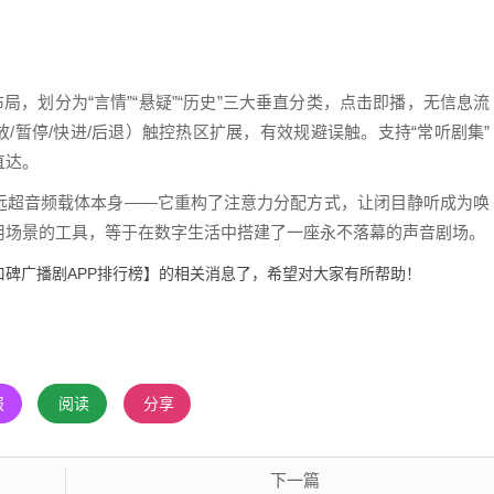
局，划分为“言情”“悬疑”“历史”三大垂直分类，点击即播，无信息流
/暂停/快进/后退）触控热区扩展，有效规避误触。支持“常听剧集”
直达。
远超音频载体本身——它重构了注意力分配方式，让闭目静听成为唤
用场景的工具，等于在数字生活中搭建了一座永不落幕的声音剧场。
高口碑广播剧APP排行榜】的相关消息了，希望对大家有所帮助！
报
阅读
分享
下一篇