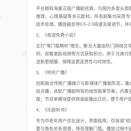
平台拥有海量正版广播剧资源，与国内多家头部
推理、心理悬疑等多元题材。所有剧集均采用专业级制
技术处理。播放器支持0.5–2.0倍速无级调节
2、《奇迹免费小说》
主打“零门槛畅听”理念，聚合大量由热门网络文
到、观看激励视频等方式获取积分，用于兑换付
送新更提醒，保障追更连贯性与时效性。
3、《听听广播》
创新融合传统广播媒介与新媒体广播剧形态，集
段点播，适配广播剧特有的线性叙事节奏。内置
度；节目单模块提供频道级播出日历，便于用户
4、《乐龄听书》
专为中老年用户优化设计，界面极简，仅保留“收藏
要与角色关系图谱，降低理解门槛。播放过程中