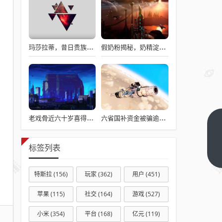
玛莎拉蒂，昔日贵族梦想，今日价格亲民触手可及
假奶粉揭秘，奶精淀粉勾兑，流向何处？
老戏骨近六十岁喜得龙凤胎，被误认作爷爷背后的故事揭秘
六省国补资金被骗逾亿，真相揭秘与违规操作背后的故事
热门
智能
标签列表
软件
下一
篇
推荐
特斯拉
(156)
玩家
(362)
用户
(451)
2024
年实
苹果
(115)
社交
(164)
游戏
(527)
用高
小米
(354)
平台
(168)
亿元
(119)
效的