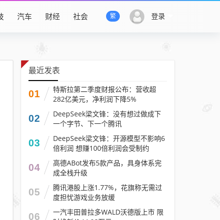
技
汽车
财经
社会
登录
繁
最近发表
特斯拉第二季度财报公布：营收超
01
282亿美元，净利润下降5%
DeepSeek梁文锋：没有想过做成下
02
一个字节、下一个腾讯
DeepSeek梁文锋：开源模型不影响6
03
倍利润 想赚100倍利润会受制约
高德ABot发布5款产品，具身体系完
04
成全栈升级
腾讯港股上涨1.77%，花旗称无需过
05
度担忧游戏业务放缓
一汽丰田普拉多WALD沃德版上市 限
06