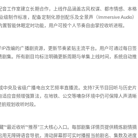
配音工作室建立长期合作，上线作品涵盖古风权谋、都市情感、本格
作标准，配备定制化原创配乐及全景声（Immersive Audio）
，并内置智能休眠定时功能，用户可按个人节奏自由掌控收听进程。
学IP改编的广播剧资源，更新节奏紧贴主流平台。用户可通过每日签
费剧集。所有剧目均标注明确更新周期与单集上线时间，系统自动推
成中央及省级广播电台文艺频率直播流。支持7天节目回听与历史片
自适应音频增强算法，在地铁、公交等嘈杂环境中仍可保障人声清晰
提前规划收听时段。
”“最近收听”“推荐”三大核心入口。每部剧集详情页提供精炼剧情摘
启用无障碍语音导航，滑动屏幕即可实时播报当前剧名、集数及进度