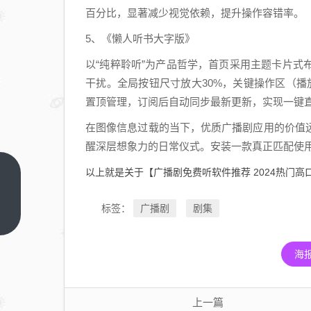
百分比，显著减少视觉依赖，提升操作容错率。
5、《懒人听书大字版》
以“纯粹聆听”为产品哲学，首页采用主题卡片式布
干扰。全局按钮尺寸放大30%，关键操作区（播放
置顶管理，订阅后自动同步最新更新，实现一键
在图像信息过载的当下，优质广播剧应用的价值
醒深层想象力的日常仪式。安装一款真正匹配使
以上就是关于【广播剧免费听软件推荐 2024热门
热
门
广播剧
剧集
标签：
数
上
一
据
篇
分
海
析
软
上一篇
件