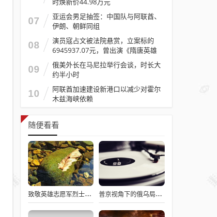
时焕新价44.98万元
亚运会男足抽签：中国队与阿联酋、
07
伊朗、朝鲜同组
演员寇占文被法院悬赏，立案标的
08
6945937.07元，曾出演《隋唐英雄
传》《逐玉》《镖人》等
俄美外长在马尼拉举行会谈，时长大
09
约半小时
阿联酋加速建设新港口以减少对霍尔
10
木兹海峡依赖
随便看看
致敬英雄志愿军烈士，过水门仪式展现最高礼遇
普京视角下的俄乌局势，西方间接介入的深度博弈与博弈解析