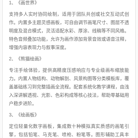
1、《画世界》
支持多人实时协同绘制，适用于团队共创或社交互动式创
作。内置多主题灵感画板，可自由调节画笔尺寸、图层不透
明度及混合模式，灵活适配水彩、厚涂、线稿等不同风格。
特色音频叠加功能，允许为画作添加背景音效或语音注释，
增强内容表现力与叙事深度。
2、《熊猫绘画》
专注手绘体验，提供高精度压感响应与专业级画布缩放能
力。内置人物结构、动物解剖、风景构图等分类模板库，覆
盖基础练习到完整插画全流程。配套系统化教学课程，由浅
入深讲解透视、光影、色彩构成等核心技法，帮助零基础用
户稳步进阶。
3、《绘画板》
定位轻量化数字画板，集成数十种模拟真实质感的画笔引
擎，包括铅笔、马克笔、喷枪、粉笔等。图形辅助工具丰