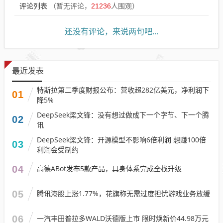
评论列表
（暂无评论，
21236
人围观）
还没有评论，来说两句吧...
最近发表
特斯拉第二季度财报公布：营收超282亿美元，净利润下
01
降5%
DeepSeek梁文锋：没有想过做成下一个字节、下一个腾
02
讯
DeepSeek梁文锋：开源模型不影响6倍利润 想赚100倍
03
利润会受制约
04
高德ABot发布5款产品，具身体系完成全栈升级
05
腾讯港股上涨1.77%，花旗称无需过度担忧游戏业务放缓
06
一汽丰田普拉多WALD沃德版上市 限时焕新价44.98万元