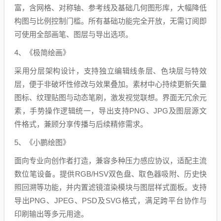
富，含网格、对称轴、参考线及基础几何图形库，大幅降低
构图与比例控制门槛。所有基础功能完全开放，无需订阅即
可使用全部画笔、图层与导出选项。
4、《极简绘画》
采用分层架构设计，支持独立编辑线条层、色块层与特效
层，便于非破坏性修改与效果叠加。素材中心持续更新矢量
图标、纹理贴图与动态笔刷，激发视觉联想。界面无冗余元
素，手势操作逻辑统一，导出支持PNG、JPG及图层源文
件格式，兼顾分享传播与后续精修需求。
5、《小鹏绘图》
面向专业向创作者打造，兼容多种压力感应协议，适配主流
数位笔设备。提供RGB/HSV双色盘、取色器吸附、历史快
照回溯等功能，并内置滤镜渲染模块与图层样式面板。支持
导出PNG、JPEG、PSD及SVG格式，满足跨平台协作与
印刷输出等多元用途。