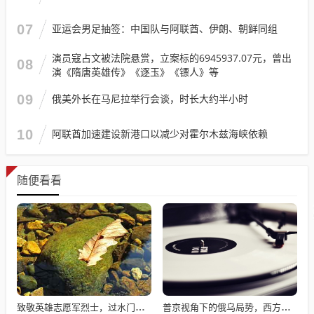
07
亚运会男足抽签：中国队与阿联酋、伊朗、朝鲜同组
演员寇占文被法院悬赏，立案标的6945937.07元，曾出
08
演《隋唐英雄传》《逐玉》《镖人》等
09
俄美外长在马尼拉举行会谈，时长大约半小时
10
阿联酋加速建设新港口以减少对霍尔木兹海峡依赖
随便看看
致敬英雄志愿军烈士，过水门仪式展现最高礼遇
普京视角下的俄乌局势，西方间接介入的深度博弈与博弈解析