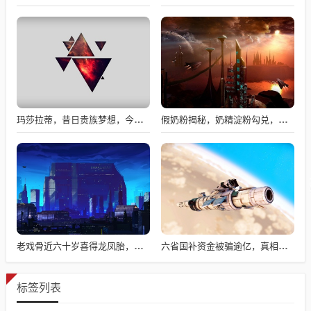
玛莎拉蒂，昔日贵族梦想，今日价格亲民触手可及
假奶粉揭秘，奶精淀粉勾兑，流向何处？
老戏骨近六十岁喜得龙凤胎，被误认作爷爷背后的故事揭秘
六省国补资金被骗逾亿，真相揭秘与违规操作背后的故事
标签列表