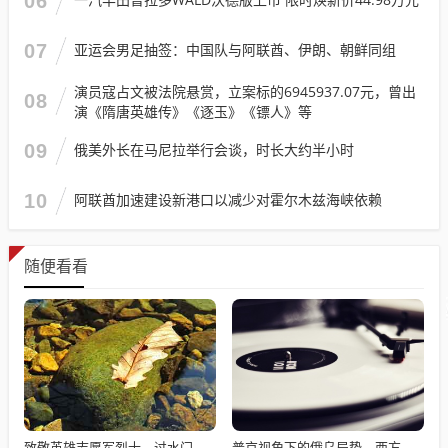
06
07
亚运会男足抽签：中国队与阿联酋、伊朗、朝鲜同组
演员寇占文被法院悬赏，立案标的6945937.07元，曾出
08
演《隋唐英雄传》《逐玉》《镖人》等
09
俄美外长在马尼拉举行会谈，时长大约半小时
10
阿联酋加速建设新港口以减少对霍尔木兹海峡依赖
随便看看
致敬英雄志愿军烈士，过水门仪式展现最高礼遇
普京视角下的俄乌局势，西方间接介入的深度博弈与博弈解析