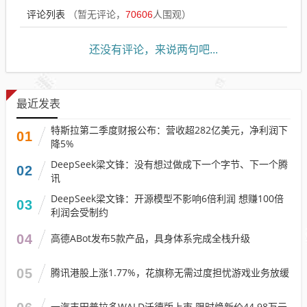
评论列表
（暂无评论，
70606
人围观）
还没有评论，来说两句吧...
最近发表
特斯拉第二季度财报公布：营收超282亿美元，净利润下
01
降5%
DeepSeek梁文锋：没有想过做成下一个字节、下一个腾
02
讯
DeepSeek梁文锋：开源模型不影响6倍利润 想赚100倍
03
利润会受制约
04
高德ABot发布5款产品，具身体系完成全栈升级
05
腾讯港股上涨1.77%，花旗称无需过度担忧游戏业务放缓
一汽丰田普拉多WALD沃德版上市 限时焕新价44.98万元