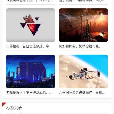
玛莎拉蒂，昔日贵族梦想，今日价格亲民触手可及
假奶粉揭秘，奶精淀粉勾兑，流向何处？
老戏骨近六十岁喜得龙凤胎，被误认作爷爷背后的故事揭秘
六省国补资金被骗逾亿，真相揭秘与违规操作背后的故事
标签列表