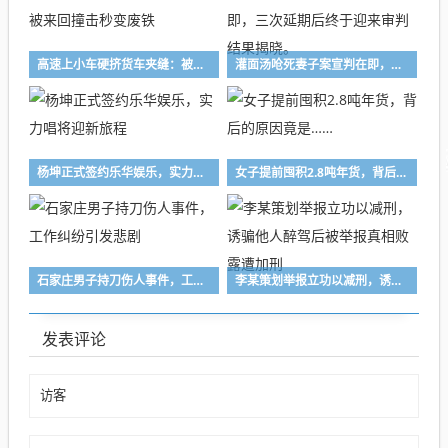
高速上小车硬挤货车夹缝：被来回撞击秒变废铁
灌面汤呛死妻子案宣判在即，三次延期后终于迎来审判结果揭晓。
杨坤正式签约乐华娱乐，实力唱将迎新旅程
女子提前囤积2.8吨年货，背后的原因竟是……
石家庄男子持刀伤人事件，工作纠纷引发悲剧
李某策划举报立功以减刑，诱骗他人醉驾后被举报真相败露遭加刑
发表评论