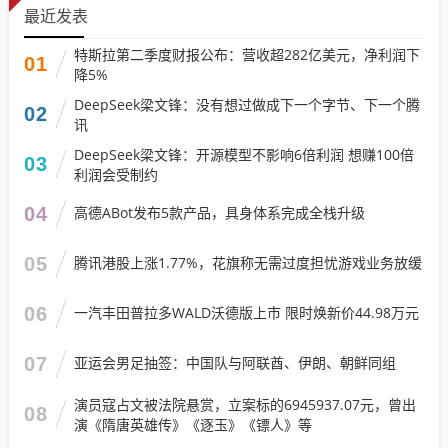
最近发表
特斯拉第二季度财报公布：营收超282亿美元，净利润下
01
降5%
DeepSeek梁文锋：没有想过做成下一个字节、下一个腾
02
讯
DeepSeek梁文锋：开源模型不影响6倍利润 想赚100倍
03
利润会受制约
04
高德ABot发布5款产品，具身体系完成全栈升级
05
腾讯港股上涨1.77%，花旗称无需过度担忧游戏业务放缓
06
一汽丰田普拉多WALD沃德版上市 限时焕新价44.98万元
07
亚运会男足抽签：中国队与阿联酋、伊朗、朝鲜同组
演员寇占文被法院悬赏，立案标的6945937.07元，曾出
08
演《隋唐英雄传》《逐玉》《镖人》等