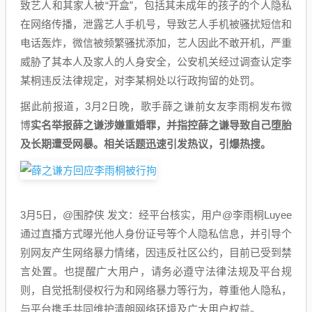
致艺人和其家人被“开盒”，包括其未成年的孩子的个人隐私
在网络传播，泄露艺人手机号，导致艺人手机被骚扰短信和
电话轰炸，微信被频繁骚扰添加，艺人因此不敢开机，严重
威胁了其本人及家人的人身安全，公安机关经过调查认定李
某桐违反法律规定，对李某桐处以行政拘留的处罚。
据此前报道，3月2日晚，歌手薛之谦前女友李雨桐发布微
博
实名举报薛之谦涉嫌重婚罪，并指控薛之谦导致自己堕胎
及长期遭受网暴。相关话题迅速引发热议，引爆热搜。
3月5日，@围脖侠 发文：经平台核实，用户@李雨桐Luyee
通过直播方式曝光他人身份证号等个人隐私信息，并引导个
别网友产生网络暴力情绪，因违反社区公约，目前已受到禁
言处置。也提醒广大用户，请务必遵守法律法规及平台规
则，自觉抵制侵权行为和网络暴力等行为，尊重他人隐私，
与平台携手共同维护清朗网络环境及广大用户权益。