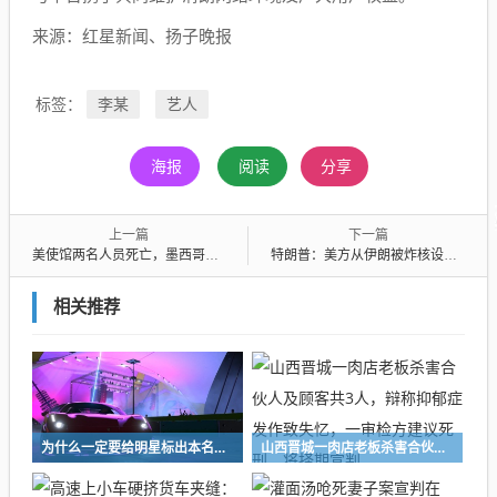
来源：红星新闻、扬子晚报
李某
艺人
标签：
海报
阅读
分享
上一篇
下一篇
美使馆两名人员死亡，墨西哥发声
特朗普：美方从伊朗被炸核设施挖取浓缩铀“漫长且艰难”；去年6月，美军打击了伊朗福尔道、纳坦兹和伊斯法罕3处核设施
相关推荐
为什么一定要给明星标出本名？业内人士发声：太省事了
山西晋城一肉店老板杀害合伙人及顾客共3人，辩称抑郁症发作致失忆，一审检方建议死刑，将择期宣判