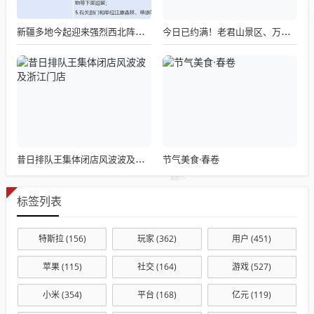
新疆多地今起迎来强烈西北阵风，风口风力高达12-13级
今日已约满！老君山景区、万岁山武侠城发布最新公告
节气美食·春卷
昔日排队王集体闭店风波波及浙江门店
标签列表
特斯拉
(156)
玩家
(362)
用户
(451)
苹果
(115)
社交
(164)
游戏
(527)
小米
(354)
平台
(168)
亿元
(119)