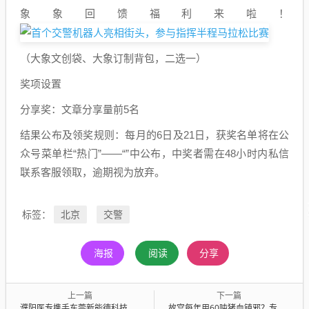
象象回馈福利来啦！
（大象文创袋、大象订制背包，二选一）
奖项设置
分享奖：文章分享量前5名
结果公布及领奖规则：每月的6日及21日，获奖名单将在公
众号菜单栏“热门”——“”中公布，中奖者需在48小时内私信
联系客服领取，逾期视为放弃。
北京
交警
标签：
海报
阅读
分享
上一篇
下一篇
濮阳医专携手东莞新能德科技有限公司共探校企合作新路径
故宫每年用60吨猪血镇邪？专家辟谣