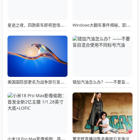
星途之夜，四款新车即将登场，未来道路明朗化
Windows大翻车事件揭秘，卸载也出错，微软建议需谨慎！
美国国防部更名为战争部引发关注热议
错加汽油怎么办？——不要盲目混合使用不同标号汽油
董宇辉直播间售卖春联引发争议
小米18 Pro Max影像偷跑：首发全新2亿主摄 1/1.28英寸大底+LOFIC