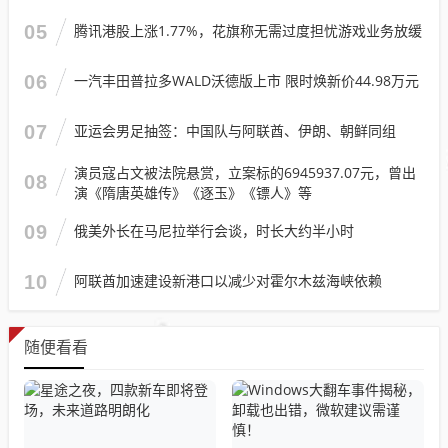
05
腾讯港股上涨1.77%，花旗称无需过度担忧游戏业务放缓
06
一汽丰田普拉多WALD沃德版上市 限时焕新价44.98万元
07
亚运会男足抽签：中国队与阿联酋、伊朗、朝鲜同组
演员寇占文被法院悬赏，立案标的6945937.07元，曾出
08
演《隋唐英雄传》《逐玉》《镖人》等
09
俄美外长在马尼拉举行会谈，时长大约半小时
10
阿联酋加速建设新港口以减少对霍尔木兹海峡依赖
随便看看