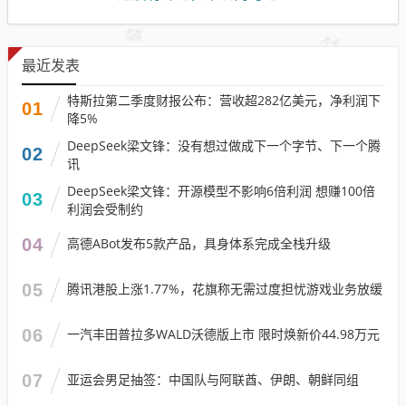
最近发表
特斯拉第二季度财报公布：营收超282亿美元，净利润下
01
降5%
DeepSeek梁文锋：没有想过做成下一个字节、下一个腾
02
讯
DeepSeek梁文锋：开源模型不影响6倍利润 想赚100倍
03
利润会受制约
04
高德ABot发布5款产品，具身体系完成全栈升级
05
腾讯港股上涨1.77%，花旗称无需过度担忧游戏业务放缓
06
一汽丰田普拉多WALD沃德版上市 限时焕新价44.98万元
07
亚运会男足抽签：中国队与阿联酋、伊朗、朝鲜同组