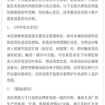
能生态系统的持续完善与自主演进。以下五款代表性应用虽
同属智能软件范畴，但在核心定位、技术路径及适用人群方
面各具差异化优势。
1、《守护安全定位》
本应用聚焦家庭级位置安全管理体系，依托多端协同架构实
现成员轨迹动态感知。系统支持地理围栏设定，当预设对象
进入或离开指定区域（如住宅、校园等）时，即时触发双向
通知机制；集成一键SOS功能，可在紧急状态下向绑定联
系人同步发送实时坐标、预设语音信息，并自动启动云端录
音备份；越界预警模块结合电子围栏逻辑，对异常位移行为
作出毫秒级响应，尤其适用于独居长者照护与未成年人监护
场景。
2、《智能遥控》
该应用致力于打造跨品牌家电统一操控中枢，兼容主流厂商
生产的电视、空调、照明系统等IoT设备。通过手机红外发