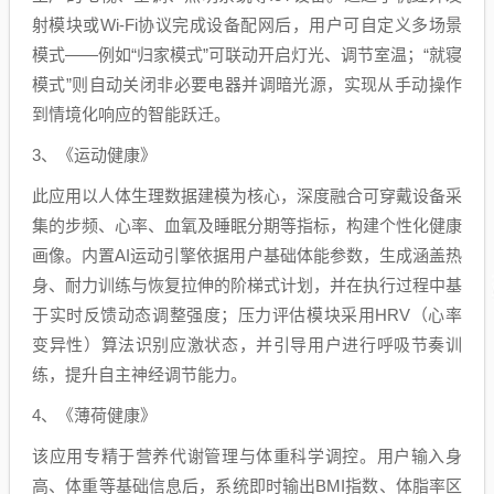
射模块或Wi-Fi协议完成设备配网后，用户可自定义多场景
模式——例如“归家模式”可联动开启灯光、调节室温；“就寝
模式”则自动关闭非必要电器并调暗光源，实现从手动操作
到情境化响应的智能跃迁。
3、《运动健康》
此应用以人体生理数据建模为核心，深度融合可穿戴设备采
集的步频、心率、血氧及睡眠分期等指标，构建个性化健康
画像。内置AI运动引擎依据用户基础体能参数，生成涵盖热
身、耐力训练与恢复拉伸的阶梯式计划，并在执行过程中基
于实时反馈动态调整强度；压力评估模块采用HRV（心率
变异性）算法识别应激状态，并引导用户进行呼吸节奏训
练，提升自主神经调节能力。
4、《薄荷健康》
该应用专精于营养代谢管理与体重科学调控。用户输入身
高、体重等基础信息后，系统即时输出BMI指数、体脂率区