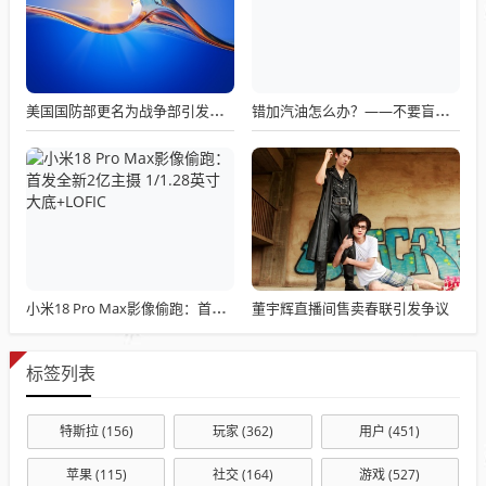
美国国防部更名为战争部引发关注热议
错加汽油怎么办？——不要盲目混合使用不同标号汽油
董宇辉直播间售卖春联引发争议
小米18 Pro Max影像偷跑：首发全新2亿主摄 1/1.28英寸大底+LOFIC
标签列表
特斯拉
(156)
玩家
(362)
用户
(451)
苹果
(115)
社交
(164)
游戏
(527)