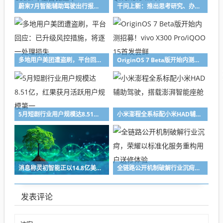
蔚来7月智能辅助驾驶出行报告：总里程超2.5亿公里，Cedar车型占比过半
千问上新：推出思考研究、办公助理等功能，支持Qwen3.8-MAX
多地用户美团遭盗刷，平台回应：已升级风控措施，将逐一处理损失
OriginOS 7 Beta版开始内测招募！vivo X300 Pro/iQOO 15首发尝鲜
5月短剧行业用户规模达8.51亿，红果获月活跃用户规模第一
小米澎程全系标配小米HAD辅助驾驶，搭载澎湃智能座舱
消息称灵初智能正以14.8亿美元估值融资近1亿美元
全链路公开机制破解行业沉疴，荣耀以标准化服务重构用户送修体验
发表评论