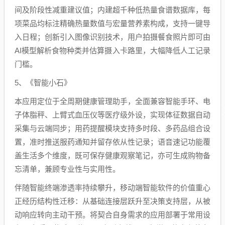
间及阶段性减重建议值；内建超千种低热量食谱数据库，每
项菜品均标注精确热量数值与宏量营养素构成，支持一键导
入日程；创新引入图像识别技术，用户拍摄餐食照片即可由
AI模型解析食物种类并估算摄入卡路里，大幅降低人工记录
门槛。
5、《智能小石》
本应用定位于全周期健康管理助手，全面兼容智能手环、电
子体脂秤、上臂式血压仪等医疗级外设，实现体征数据自动
采集与云端同步；用药提醒模块支持多时段、多药品组合设
置，准时推送服药通知并留存依从性记录；语音速记功能覆
盖生活多个维度，既可保存健康观察笔记，亦可生成购物备
忘清单，兼顾专业性与实用性。
伴随智能终端渗透率持续攀升，移动端智能软件的价值重心
正经历结构性迁移：从基础连接层跃升至决策支持层，从被
动响应转向主动干预。将契合自身需求的应用部署于常用设