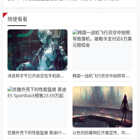
随便看看
消息称字节已开启豆包手机助手正式版项目，新机预计Q2发布
韩国一战机飞行员空中拍照导致撞机，被勒令支付近6万美元赔偿金
优雅外壳下的性能猛兽 奥迪E5 Sportback预售23.59万起
以色列招募网红开展宣传，巩固美国支持者根基行动揭秘，每帖高达7000美元奖励！