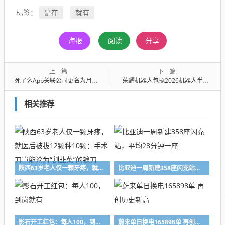
是在
就有
标签：
海报
阅读
分享
上一篇
下一篇
死了么App关联公司更名为月境探索
荣耀机器人包揽2026机器人半马前六
相关推荐
陕西63岁老人仅一颗牙疼，就医后被拔12颗种10颗：手术刀岂能沦为“割韭菜”的镰刀
比亚迪一周新建358座闪充站，平均28分钟一座
影石开工红包：每人100，到岗就有
蔚来单日换电165898单 再创历史新高