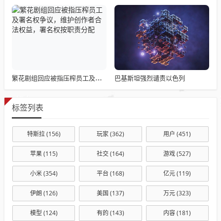
巴基斯坦强烈谴责以色列
繁花剧组回应被指压榨员工及署名权争议，维护创作者合法权益，署名权按职责分配
标签列表
特斯拉
(156)
玩家
(362)
用户
(451)
苹果
(115)
社交
(164)
游戏
(527)
小米
(354)
平台
(168)
亿元
(119)
伊朗
(126)
美国
(137)
万元
(323)
模型
(124)
有的
(143)
内容
(181)