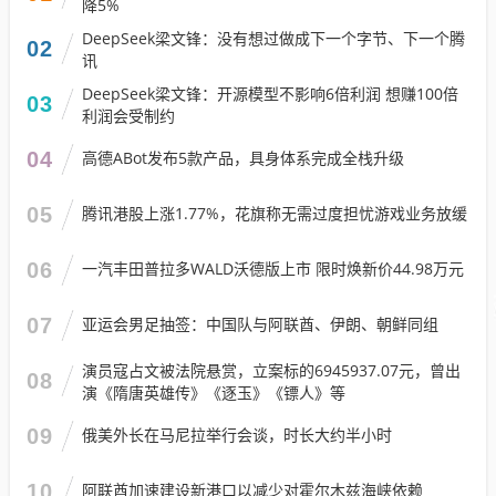
降5%
DeepSeek梁文锋：没有想过做成下一个字节、下一个腾
02
讯
DeepSeek梁文锋：开源模型不影响6倍利润 想赚100倍
03
利润会受制约
04
高德ABot发布5款产品，具身体系完成全栈升级
05
腾讯港股上涨1.77%，花旗称无需过度担忧游戏业务放缓
06
一汽丰田普拉多WALD沃德版上市 限时焕新价44.98万元
07
亚运会男足抽签：中国队与阿联酋、伊朗、朝鲜同组
演员寇占文被法院悬赏，立案标的6945937.07元，曾出
08
演《隋唐英雄传》《逐玉》《镖人》等
09
俄美外长在马尼拉举行会谈，时长大约半小时
10
阿联酋加速建设新港口以减少对霍尔木兹海峡依赖