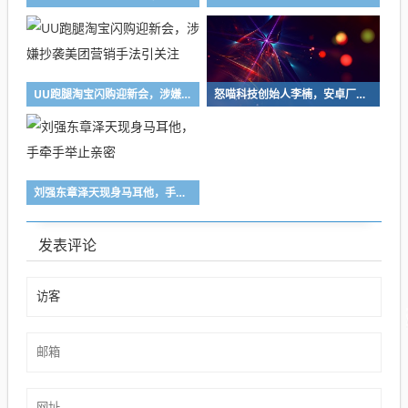
UU跑腿淘宝闪购迎新会，涉嫌抄袭美团营销手法引关注
怒喵科技创始人李楠，安卓厂商无需效仿iPhone 17 Pro Max
刘强东章泽天现身马耳他，手牵手举止亲密
发表评论