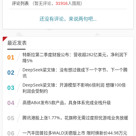
评论列表
（暂无评论，
31916
人围观）
还没有评论，来说两句吧...
最近发表
特斯拉第二季度财报公布：营收超282亿美元，净利润下
01
降5%
DeepSeek梁文锋：没有想过做成下一个字节、下一个腾
02
讯
DeepSeek梁文锋：开源模型不影响6倍利润 想赚100倍
03
利润会受制约
04
高德ABot发布5款产品，具身体系完成全栈升级
05
腾讯港股上涨1.77%，花旗称无需过度担忧游戏业务放缓
06
一汽丰田普拉多WALD沃德版上市 限时焕新价44.98万元