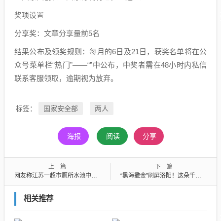
奖项设置
分享奖：文章分享量前5名
结果公布及领奖规则：每月的6日及21日，获奖名单将在公
众号菜单栏“热门”——“”中公布，中奖者需在48小时内私信
联系客服领取，逾期视为放弃。
国家安全部
两人
标签：
海报
阅读
分享
上一篇
下一篇
网友称江苏一超市厕所水池中有4只冷冻鸡，“泡一泡继续卖”，超市：视频系被劝退员工发布，泡的是下架鸡肉晚上就扔；市监局回应
“黑海撒金”刷屏洛阳！这朵千年国花，正靠科技变身“印钞机”
相关推荐