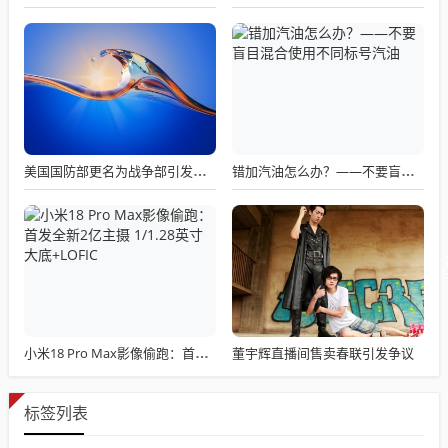
美国国防部更名为战争部引发关注热议
错加汽油怎么办？——不要盲目混合使用不同标号汽油
董宇辉直播间售卖春联引发争议
小米18 Pro Max影像偷跑：首发全新2亿主摄 1/1.28英寸大底+LOFIC
标签列表