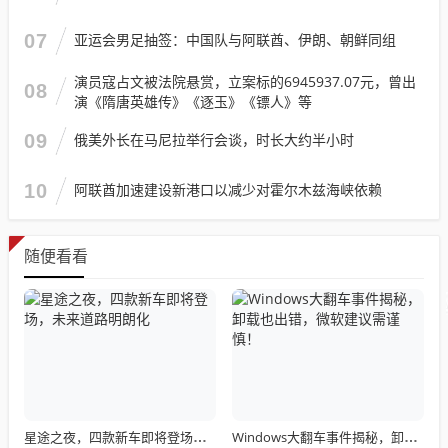
07
亚运会男足抽签：中国队与阿联酋、伊朗、朝鲜同组
演员寇占文被法院悬赏，立案标的6945937.07元，曾出
08
演《隋唐英雄传》《逐玉》《镖人》等
09
俄美外长在马尼拉举行会谈，时长大约半小时
10
阿联酋加速建设新港口以减少对霍尔木兹海峡依赖
随便看看
星途之夜，四款新车即将登场，未来道路明朗化
Windows大翻车事件揭秘，卸载也出错，微软建议需谨慎！