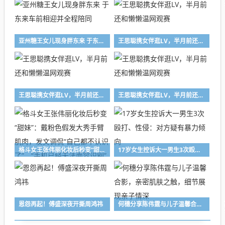
亚州糖王女儿现身胖东来 于东来车前相迎并全程陪同
王思聪携女伴逛LV，半月前还和懒懒温网观赛
王思聪携女伴逛LV，半月前还和懒懒温网观赛
王思聪携女伴逛LV，半月前还和懒懒温网观赛
格斗女王张伟丽化妆后秒变“甜妹”：戴粉色假发大秀手臂肌肉，发文调侃“自己都不认识了”，“手机已经无法面容识别”
17岁女生控诉大一男生3次殴打、性侵：对方疑有暴力倾向
恩怨再起！傅盛深夜开撕周鸿祎
何穗分享陈伟霆与儿子温馨合影，亲密肌肤之触，细节展现亲子情深