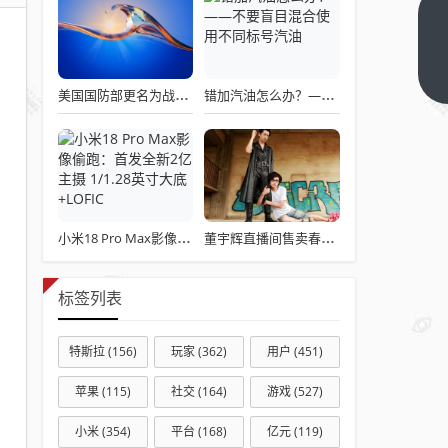
河南
小伙
在长
下一
篇
美国国防部更名为战争部引发关注热议
错加汽油怎么办？——不要盲目混合使用不同标号汽油
沙卖
烧饼
20年
两度
走
红，
小米18 Pro Max影像偷跑：首发全新2亿主摄 1/1.28英寸大底+LOFIC
董宇辉直播间售卖春联引发争议
回应
“走演
标签列表
艺道
路”：
特斯拉
(156)
玩家
(362)
用户
(451)
从没
经纪
苹果
(115)
社交
(164)
游戏
(527)
公司
小米
(354)
平台
(168)
亿元
(119)
联系