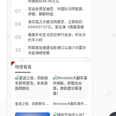
时焕新价44.98万元
亚运会男足抽签：中国队与阿联酋、
07
伊朗、朝鲜同组
演员寇占文被法院悬赏，立案标的
08
6945937.07元，曾出演《隋唐英雄
传》《逐玉》《镖人》等
俄美外长在马尼拉举行会谈，时长大
09
约半小时
阿联酋加速建设新港口以减少对霍尔
10
木兹海峡依赖
随便看看
星途之夜，四款新车即将登场，未来道路明朗化
Windows大翻车事件揭秘，卸载也出错，微软建议需谨慎！