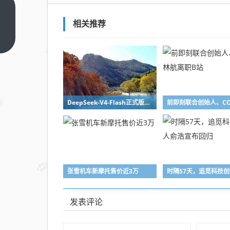
空中
丝路
相关推荐
再提
上一篇
速 郑
州机
场一
季度
DeepSeek-V4-Flash正式版API上线公测
国际
货运
量劲
增
21.8%
张雪机车新摩托售价近3万
发表评论