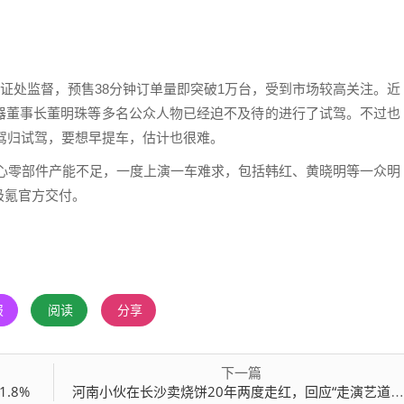
公证处监督，预售38分钟订单量即突破1万台，受到市场较高关注。近
器董事长董明珠等多名公众人物已经迫不及待的进行了试驾。不过也
驾归试驾，要想早提车，估计也很难。
核心零部件产能不足，一度上演一车难求，包括韩红、黄晓明等一众明
极氪官方交付。
报
阅读
分享
下一篇
.8%
河南小伙在长沙卖烧饼20年两度走红，回应“走演艺道路”：从没经纪公司联系过，证明条件不够；曾登上《快乐大本营》