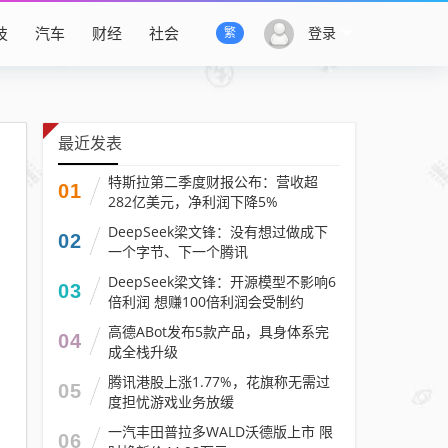
技
汽车
财经
社会
登录
繁
最近发表
特斯拉第二季度财报公布：营收超
01
282亿美元，净利润下降5%
DeepSeek梁文锋：没有想过做成下
02
一个字节、下一个腾讯
DeepSeek梁文锋：开源模型不影响6
03
倍利润 想赚100倍利润会受制约
高德ABot发布5款产品，具身体系完
04
成全栈升级
腾讯港股上涨1.77%，花旗称无需过
05
度担忧游戏业务放缓
一汽丰田普拉多WALD沃德版上市 限
06