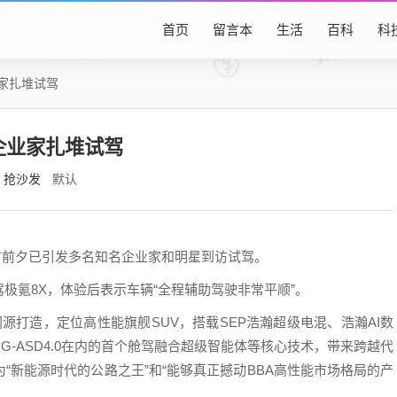
首页
留言本
生活
百科
科
家扎堆试驾
企业家扎堆试驾
抢沙发
默认
上市前夕已引发多名知名企业家和明星到访试驾。
极氪8X，体验后表示车辆“全程辅助驾驶非常平顺”。
同源打造，定位高性能旗舰SUV，搭载SEP浩瀚超级电混、浩瀚AI数
G-ASD4.0在内的首个舱驾融合超级智能体等核心技术，带来跨越代
“新能源时代的公路之王”和“能够真正撼动BBA高性能市场格局的产