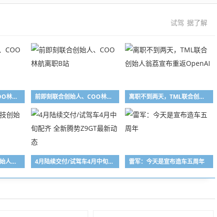
试驾
据了解
前即刻联合创始人、COO林航离职B站
前即刻联合创始人、COO林航离职B站
离职不到两天，TML联合创始人翁荔宣布重返OpenAI
时隔57天，追觅科技创始人俞浩宣布回归
4月陆续交付/试驾车4月中旬配齐 全新腾势Z9GT最新动态
雷军：今天是宣布造车五周年