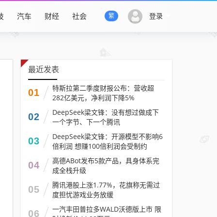
技
汽车
财经
社会
登录
繁
最近发表
特斯拉第二季度财报公布：营收超
01
282亿美元，净利润下降5%
DeepSeek梁文锋：没有想过做成下
02
一个字节、下一个腾讯
DeepSeek梁文锋：开源模型不影响6
03
倍利润 想赚100倍利润会受制约
高德ABot发布5款产品，具身体系完
04
成全栈升级
腾讯港股上涨1.77%，花旗称无需过
05
度担忧游戏业务放缓
一汽丰田普拉多WALD沃德版上市 限
06