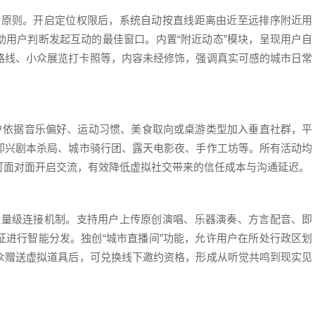
设计原则。开启定位权限后，系统自动按直线距离由近至远排序附近用
助用户判断发起互动的最佳窗口。内置“附近动态”模块，呈现用户自
路线、小众展览打卡照等，内容未经修饰，强调真实可感的城市日常
用户依据音乐偏好、运动习惯、美食取向或桌游类型加入垂直社群，平
即兴剧本杀局、城市骑行团、露天电影夜、手作工坊等。所有活动均
可面对面开启交流，有效降低虚拟社交带来的信任成本与沟通延迟。
的轻量级连接机制。支持用户上传原创演唱、乐器演奏、方言配音、即
征进行智能分发。独创“城市直播间”功能，允许用户在所处行政区划
众赠送虚拟道具后，可兑换线下邀约资格，形成从听觉共鸣到现实见