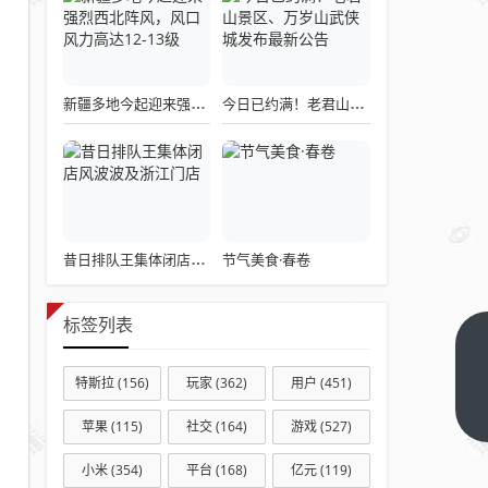
新疆多地今起迎来强烈西北阵风，风口风力高达12-13级
今日已约满！老君山景区、万岁山武侠城发布最新公告
节气美食·春卷
昔日排队王集体闭店风波波及浙江门店
标签列表
真
实
特斯拉
(156)
玩家
(362)
用户
(451)
可
下
苹果
(115)
社交
(164)
游戏
(527)
一
靠
篇
的
小米
(354)
平台
(168)
亿元
(119)