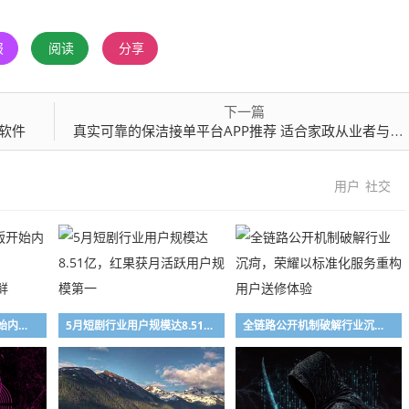
报
阅读
分享
下一篇
读软件
真实可靠的保洁接单平台APP推荐 适合家政从业者与雇主的高效接单工具
用户
社交
OriginOS 7 Beta版开始内测招募！vivo X300 Pro/iQOO 15首发尝鲜
5月短剧行业用户规模达8.51亿，红果获月活跃用户规模第一
全链路公开机制破解行业沉疴，荣耀以标准化服务重构用户送修体验