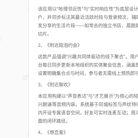
该应用以“地理邻近性”与“实时响应性”为底层
户，并同步标注其最近活跃时段与登录频次，辅
发分享的生活片段——如常去的独立书店、晨跑
切片。
2、《附近陌泡约会》
这款产品强调“兴趣共同体驱动的线下聚合”。
台每日同步更新本地组织的实体聚会信息，涵盖
设置明确集合点与时间，参与者无需线上预热即
3、《附近聊欢》
本应用构建以“声音表达”与“才艺展示”为核心
兴朗诵等音频内容，系统基于同城标签与声纹特
内开设专属语音空间，好友可实时连麦互动；观
面的闭环路径。
4、《想恋爱》