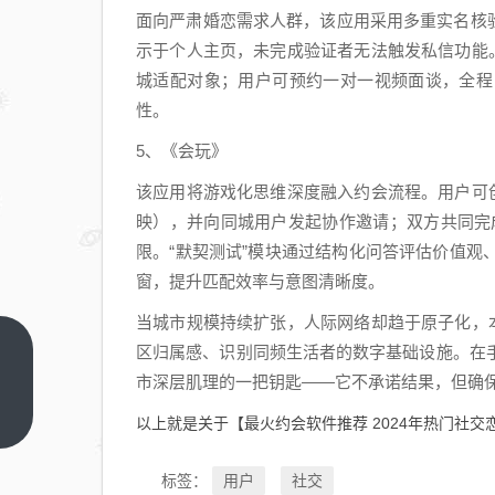
面向严肃婚恋需求人群，该应用采用多重实名核
示于个人主页，未完成验证者无法触发私信功能
城适配对象；用户可预约一对一视频面谈，全程
性。
5、《会玩》
该应用将游戏化思维深度融入约会流程。用户可
映），并向同城用户发起协作邀请；双方共同完
限。“默契测试”模块通过结构化问答评估价值
窗，提升匹配效率与意图清晰度。
当城市规模持续扩张，人际网络却趋于原子化，
区归属感、识别同频生活者的数字基础设施。在
热门
市深层肌理的一把钥匙——它不承诺结果，但确
漫画
APP
上一
以上就是关于【最火约会软件推荐 2024年热门社
篇
推荐
2024
用户
社交
标签：