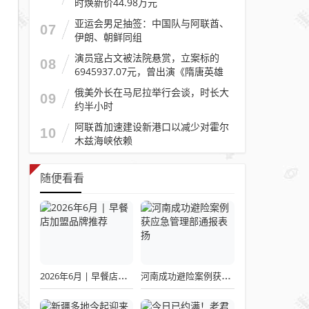
时焕新价44.98万元
亚运会男足抽签：中国队与阿联酋、
07
伊朗、朝鲜同组
演员寇占文被法院悬赏，立案标的
08
6945937.07元，曾出演《隋唐英雄
传》《逐玉》《镖人》等
俄美外长在马尼拉举行会谈，时长大
09
约半小时
阿联酋加速建设新港口以减少对霍尔
10
木兹海峡依赖
随便看看
2026年6月 | 早餐店加盟品牌推荐
河南成功避险案例获应急管理部通报表扬