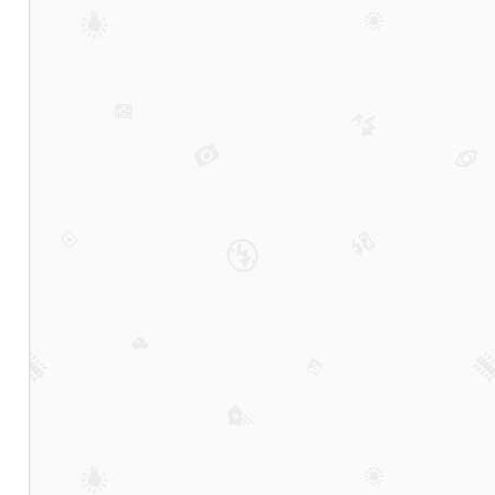
雇
主
的
高
效
接
单
工
具