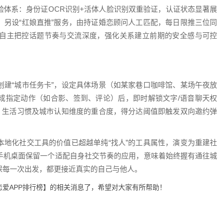
验体系：身份证OCR识别+活体人脸识别双重验证，认证状态显著展
。另设“红娘直推”服务，由持证婚恋顾问人工匹配，每日限推三位同
自主把控话题节奏与交流深度，强化关系建立前期的安全感与可控
创建“城市任务卡”，设定具体场景（如某家巷口咖啡馆、某场午夜放
成指定动作（如合影、签到、评论）后，即时解锁文字/语音聊天权
观、生活习惯及城市认知维度的重合度，得分达阈值即触发双向邀约弹
本地化社交工具的价值已超越单纯“找人”的工具属性，演变为重建社
手机桌面保留一个适配自身社交节奏的应用，意味着始终握有通往城
保每一次出发，都更接近真实的自己与他人。
交恋爱APP排行榜】的相关消息了，希望对大家有所帮助！