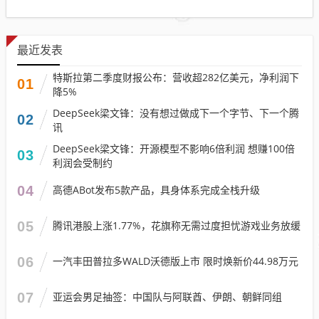
最近发表
特斯拉第二季度财报公布：营收超282亿美元，净利润下
01
降5%
DeepSeek梁文锋：没有想过做成下一个字节、下一个腾
02
讯
DeepSeek梁文锋：开源模型不影响6倍利润 想赚100倍
03
利润会受制约
04
高德ABot发布5款产品，具身体系完成全栈升级
05
腾讯港股上涨1.77%，花旗称无需过度担忧游戏业务放缓
06
一汽丰田普拉多WALD沃德版上市 限时焕新价44.98万元
07
亚运会男足抽签：中国队与阿联酋、伊朗、朝鲜同组