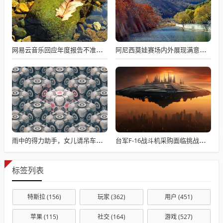
网易云音乐回应年度报告不准争议，数据与情感对接的精准之道
阿尼西莫娃赛场内外展现满意与期待，自信闪耀全场
雨中的得力助手，女儿请吊车助父母快速收玉米
台军F-16战斗机采购面临挑战与困境
标签列表
特斯拉
(156)
玩家
(362)
用户
(451)
苹果
(115)
社交
(164)
游戏
(527)