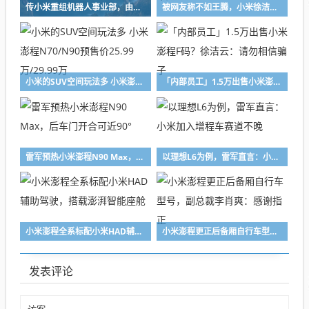
传小米重组机器人事业部，由前字节具身负责人孔涛挂帅
被网友称不如王腾，小米徐洁云：当然，创业者都非常了不起
小米的SUV空间玩法多 小米澎程N70/N90预售价25.99万/29.99万
「内部员工」1.5万出售小米澎程F码？徐洁云：请勿相信骗子
雷军预热小米澎程N90 Max，后车门开合可近90°
以理想L6为例，雷军直言：小米加入增程车赛道不晚
小米澎程全系标配小米HAD辅助驾驶，搭载澎湃智能座舱
小米澎程更正后备厢自行车型号，副总裁李肖爽：感谢指正
发表评论