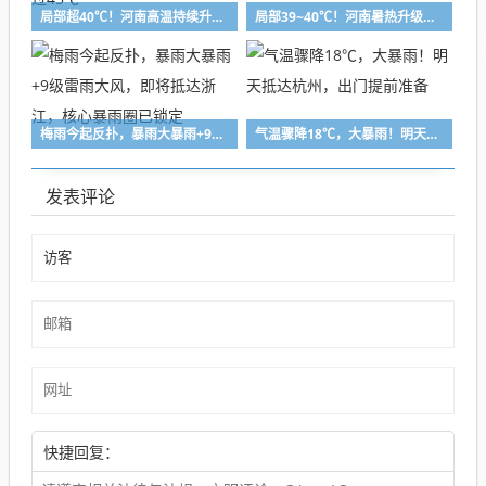
局部超40℃！河南高温持续升级，部分地区体感温度或超过45℃
局部39~40℃！河南暑热升级！这些地区还需警惕强对流
梅雨今起反扑，暴雨大暴雨+9级雷雨大风，即将抵达浙江，核心暴雨圈已锁定
气温骤降18℃，大暴雨！明天抵达杭州，出门提前准备
发表评论
快捷回复：