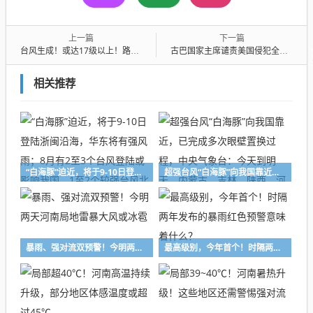
上一篇
下一篇
台风生成！或达17级以上！路径曝光……“今年或有超强台风正面袭击广东”
古巴国家主席谴责美国侵犯全体古巴人民人权：能源封锁导致古巴每天长时间停电，水和液化气短缺，超9.6万人等待手术，包括1.1万名儿童
相关推荐
“白海豚”迫近，将于9-10日登陆浙闽沿海，华东将有强风雨；8月有2至3个台风登陆或影响我国，1至2个较强台风北上，会带来大范围极端降雨
超强台风“白海豚”向我国靠近，已完成多次眼壁置换过程，中央气象台：今天到明天，内蒙古、吉林、陕西、河北、北京、四川等地有大到暴雨
暴雨、强对流双预警！今明两天河南局地雷暴大风或冰雹
最高级别，今年首个！时隔两年发布的暴雨红色预警意味着什么？