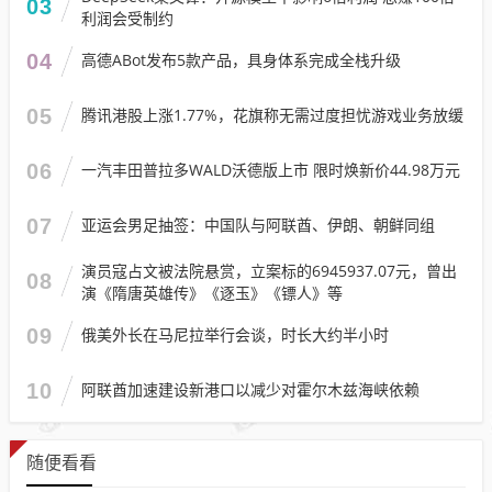
03
利润会受制约
04
高德ABot发布5款产品，具身体系完成全栈升级
05
腾讯港股上涨1.77%，花旗称无需过度担忧游戏业务放缓
06
一汽丰田普拉多WALD沃德版上市 限时焕新价44.98万元
07
亚运会男足抽签：中国队与阿联酋、伊朗、朝鲜同组
演员寇占文被法院悬赏，立案标的6945937.07元，曾出
08
演《隋唐英雄传》《逐玉》《镖人》等
09
俄美外长在马尼拉举行会谈，时长大约半小时
10
阿联酋加速建设新港口以减少对霍尔木兹海峡依赖
随便看看