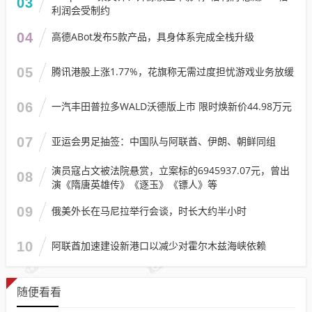
03
利润会受制约
04
高德ABot发布5款产品，具身体系完成全栈升级
05
腾讯港股上涨1.77%，花旗称无需过度担忧游戏业务放缓
06
一汽丰田普拉多WALD沃德版上市 限时焕新价44.98万元
07
亚运会男足抽签：中国队与阿联酋、伊朗、朝鲜同组
演员寇占文被法院悬赏，立案标的6945937.07元，曾出
08
演《隋唐英雄传》《逐玉》《镖人》等
09
俄美外长在马尼拉举行会谈，时长大约半小时
10
阿联酋加速建设新港口以减少对霍尔木兹海峡依赖
随便看看