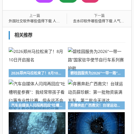
上一篇
下一篇
外国社交软件哪些值得下载 人气高的外国社交软件盘点
去水印软件哪些值得下载 人气高的去水印软件一览
相关推荐
2026郑州马拉松来了！8月10日开启报名
碧桂园服务为2026“一带一路”国家驻华使节自行车系列赛护航
汽车自媒体人闫闯再回应“吐槽明星参赛”：我经常带孩子看F1等专业性比赛，但永远不会带家人看全是脑残粉的比赛
弃赛奔赴广西救灾！台球运动员薛珍麒：第一批物资装满五车，第二批今天送达