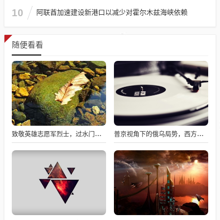
10
阿联酋加速建设新港口以减少对霍尔木兹海峡依赖
随便看看
致敬英雄志愿军烈士，过水门仪式展现最高礼遇
普京视角下的俄乌局势，西方间接介入的深度博弈与博弈解析