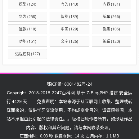
模型
(124)
有的
(143)
内容
(181)
华为
(258)
智能
(139)
新车
(266)
这款
(110)
中国
(129)
剧集
(106)
功能
(151)
文字
(126)
编辑
(120)
远程控制
(127)
鄂ICP备18001482号-24
2247百科网
Z-BlogPHP
Copyright
2018-2018
基于
搭建 安全运
行
4429
天
免责声明：本站来源于从互联网上收集、整理或转
载而来的，仅供学习交流使用，不构成商业目的，请谨慎参阅，本
站不承担由此引起的法律责任。。版权归原作者所有，如涉及作品
内容、版权和其它问题，请与本网联系处理。
页面耗时：0.03 秒
数据查询：14 次
占用内存：1.1 MB