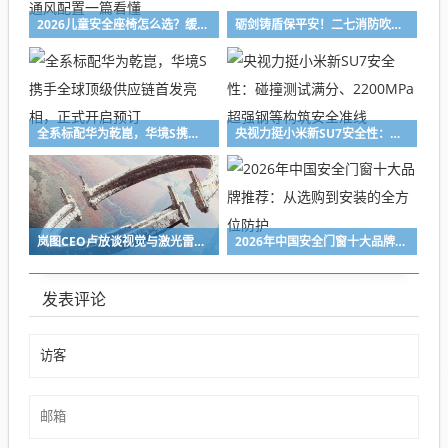
2026儿童安全座椅怎么选？缓冲材质覆盖率、旋转功能、通风配置一篇看懂
砺剑铸盾保平安！二七消防吹响年度练兵集结号
全系标配华为乾崑，华境S携手全球顶级供应链首发亮相，正式开启预订
央视力挺小米新SU7安全性：碰撞测试满分、2200MPa超强钢等构筑安全准线
岚图CEO卢放谈视觉与激光雷达之争：真安全是“看准”而不是“看见”
2026年中国安全门窗十大品牌推荐：从选购到安装的全方位防护
发表评论