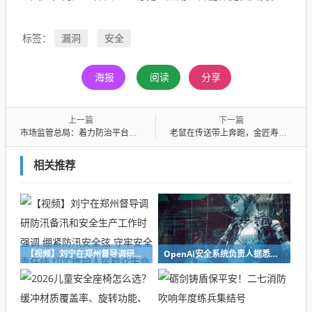
漏洞
安全
标签：
海报
阅读
分享
上一篇
下一篇
市场监管总局：着力防治平台经济、新能源汽车等重点行业和领域“内卷式”竞争
老鼠在传送带上奔跑，金匠寿司涉事门店已暂停营业
相关推荐
【视频】刘宁在郑州督导调研防汛备汛和安全生产工作时强调 绷紧防汛安全弦 守牢安全责任线 切实维护人民群众生命财产安全
OpenAI安全系统负责人据悉将离职