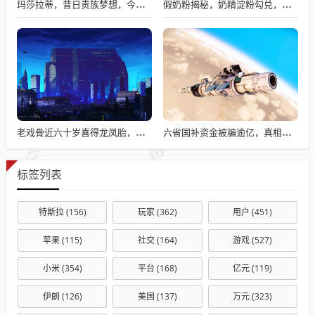
玛莎拉蒂，昔日贵族梦想，今日价格亲民触手可及
假奶粉揭秘，奶精淀粉勾兑，流向何处？
老戏骨近六十岁喜得龙凤胎，被误认作爷爷背后的故事揭秘
六省国补资金被骗逾亿，真相揭秘与违规操作背后的故事
标签列表
特斯拉
(156)
玩家
(362)
用户
(451)
苹果
(115)
社交
(164)
游戏
(527)
小米
(354)
平台
(168)
亿元
(119)
伊朗
(126)
美国
(137)
万元
(323)