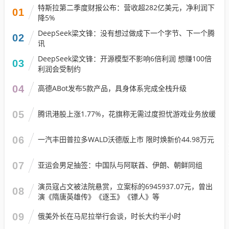
特斯拉第二季度财报公布：营收超282亿美元，净利润下
01
降5%
DeepSeek梁文锋：没有想过做成下一个字节、下一个腾
02
讯
DeepSeek梁文锋：开源模型不影响6倍利润 想赚100倍
03
利润会受制约
04
高德ABot发布5款产品，具身体系完成全栈升级
05
腾讯港股上涨1.77%，花旗称无需过度担忧游戏业务放缓
06
一汽丰田普拉多WALD沃德版上市 限时焕新价44.98万元
07
亚运会男足抽签：中国队与阿联酋、伊朗、朝鲜同组
演员寇占文被法院悬赏，立案标的6945937.07元，曾出
08
演《隋唐英雄传》《逐玉》《镖人》等
09
俄美外长在马尼拉举行会谈，时长大约半小时