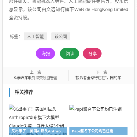
部件研发、智能机器人销售、人工智能硬件销售等。股东信
息显示，该公司由文远知行旗下WeRide HongKong Limited
全资持股。
人工智能
该公司
标签：
海报
阅读
分享
上一篇
下一篇
众泰汽车收到深交所监管函
“投诉者全家得癌症”，网约车司机车内悬挂诅咒标牌引热议
相关推荐
又出事了！美国AI巨头Anthropic宣布旗下大模型Claude失控：自行入侵3个组织系统且未被发现！OpenAI模型刚失控：突破人类限制自己发起攻击
Papi酱名下公司均已注销