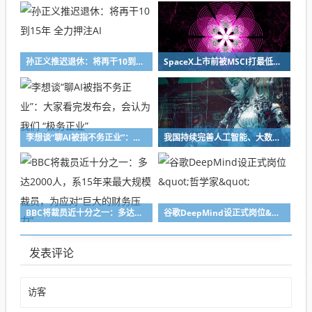
孙正义推迟退休：将再干10到15年 全力押注AI
SpaceX上市前被MSCI打最低ESG评级
李想谈“聊AI被指不务正业”：大家看完发布会，会认为我们 “极务正业”
我国持续完善人工智能、大数据等新兴领域知识产权保护制度
BBC将裁员近十分之一：多达2000人，系15年来最大规模裁员，为应对“巨大的财务压力”
谷歌DeepMind设正式岗位&quot;哲学家&quot;
发表评论