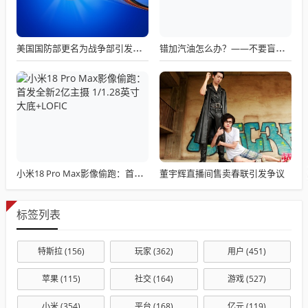
美国国防部更名为战争部引发关注热议
错加汽油怎么办？——不要盲目混合使用不同标号汽油
董宇辉直播间售卖春联引发争议
小米18 Pro Max影像偷跑：首发全新2亿主摄 1/1.28英寸大底+LOFIC
标签列表
特斯拉
(156)
玩家
(362)
用户
(451)
苹果
(115)
社交
(164)
游戏
(527)
小米
(354)
平台
(168)
亿元
(119)