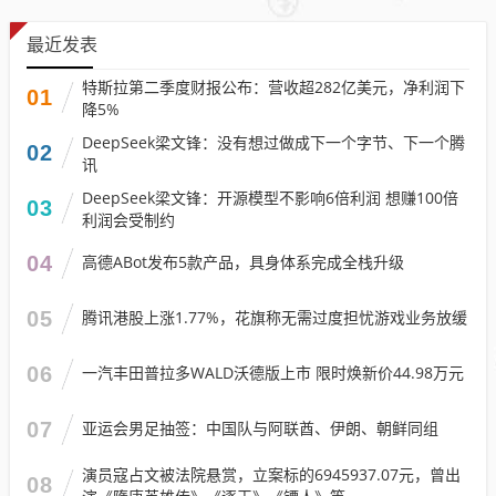
最近发表
特斯拉第二季度财报公布：营收超282亿美元，净利润下
01
降5%
DeepSeek梁文锋：没有想过做成下一个字节、下一个腾
02
讯
DeepSeek梁文锋：开源模型不影响6倍利润 想赚100倍
03
利润会受制约
04
高德ABot发布5款产品，具身体系完成全栈升级
05
腾讯港股上涨1.77%，花旗称无需过度担忧游戏业务放缓
06
一汽丰田普拉多WALD沃德版上市 限时焕新价44.98万元
07
亚运会男足抽签：中国队与阿联酋、伊朗、朝鲜同组
演员寇占文被法院悬赏，立案标的6945937.07元，曾出
08