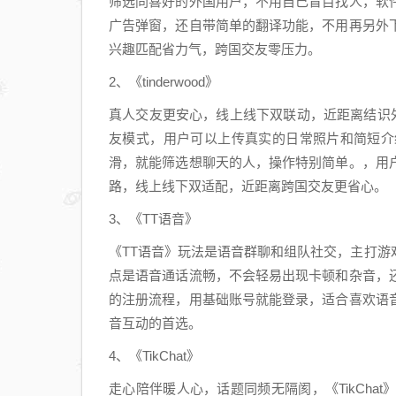
筛选同喜好的外国用户，不用自己盲目找人，软
广告弹窗，还自带简单的翻译功能，不用再另外
兴趣匹配省力气，跨国交友零压力。
2、《tinderwood》
真人交友更安心，线上线下双联动，近距离结识外国
友模式，用户可以上传真实的日常照片和简短介
滑，就能筛选想聊天的人，操作特别简单。，用
路，线上线下双适配，近距离跨国交友更省心。
3、《TT语音》
《TT语音》玩法是语音群聊和组队社交，主打
点是语音通话流畅，不会轻易出现卡顿和杂音，
的注册流程，用基础账号就能登录，适合喜欢语
音互动的首选。
4、《TikChat》
走心陪伴暖人心，话题同频无隔阂，《TikCh