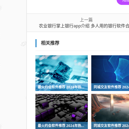
银
行
app
上一篇
介
农业银行掌上银行app介绍 多人用的银行软件
绍
多
相关推荐
人
用
的
银
行
软
最火约会软件推荐 2024年热门社交恋爱APP排行榜
件
合
集
最火约会软件推荐 2024年热门社交恋爱APP排行榜