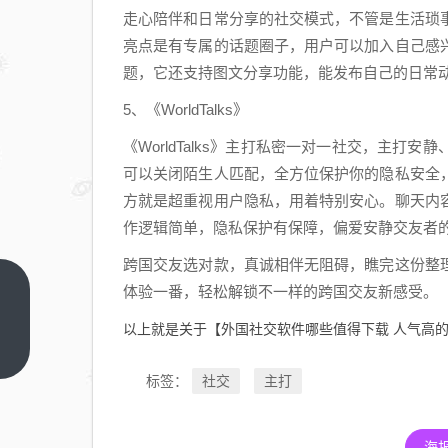
走心陪伴和日常分享的社交模式，不管是生活琐
亮点是有专属的话题圈子，用户可以加入自己感
题，它还支持图文分享功能，能发布自己的日常
5、《WorldTalks》
《WorldTalks》主打私密一对一社交，主
可以关闭陌生人匹配，全方位保护你的隐私安全
方就是超重视用户隐私，用着特别安心。聊天内
作逻辑简单，隐私保护有保障，偏爱安静交友者
跨国交友选对款，真诚相伴无阻碍，瞧完这份整
体验一番，轻松解锁不一样的跨国交友新感受。
农
业
以上就是关于【外国社交软件哪些值得下载 人气高
银
上
一
行
社交
主打
标签：
篇
掌
上
海