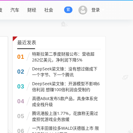
技
汽车
财经
社会
登录
繁
最近发表
特斯拉第二季度财报公布：营收超
01
282亿美元，净利润下降5%
DeepSeek梁文锋：没有想过做成下
02
一个字节、下一个腾讯
DeepSeek梁文锋：开源模型不影响6
03
倍利润 想赚100倍利润会受制约
高德ABot发布5款产品，具身体系完
04
成全栈升级
腾讯港股上涨1.77%，花旗称无需过
05
度担忧游戏业务放缓
一汽丰田普拉多WALD沃德版上市 限
06