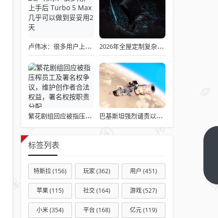
卢伟冰：很多用户上手后 Turbo 5 Max几乎可以做到妥妥用2天
2026年全屋定制复杂决策破解：10大广州全屋定制品牌真实数据大起底
繁花剧组回应被指压榨员工及署名权争议，维护创作者合法权益，署名权按职责分配
巴基斯坦强烈谴责以色列
免
标签列表
费
看
下
特斯拉
(156)
玩家
(362)
用户
(451)
一
球
篇
苹果
(115)
社交
(164)
游戏
(527)
app
有
小米
(354)
平台
(168)
亿元
(119)