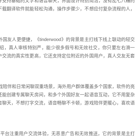
件支持基础的文字和语音聊天，界面设计特别简洁，没有乱七八糟的
下载翻译软件就能轻松沟通，操作步骤少，不想应付复杂流程的人，
友人更便捷，《tinderwood》的背景是主打线下线上联动的轻交
绍，真人审核特别严，能少很多假号和无效社交，你只要左右滑一
户交流的真实性更高，它还支持定位附近的外国用户，真人交友无套
游戏陪伴和日常闲聊双重场景，海外用户群体覆盖多个国家，软件的亮
还能创建专属聊天房间，和多个外国好友一起语音互动，它不用复杂
音聊天，不想打字交流，语音畅聊不卡顿，游戏陪伴更暖心，喜欢语
at》平台注重用户交流体验，无恶意广告和无效推送，它的背景是主打