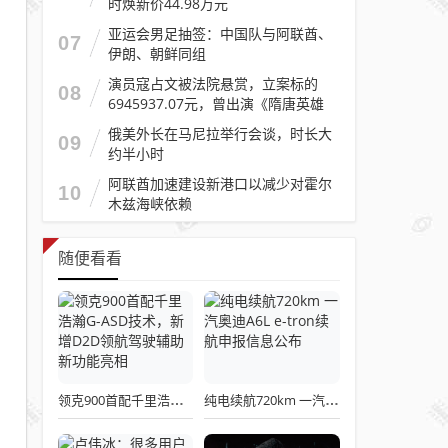
时焕新价44.98万元
亚运会男足抽签：中国队与阿联酋、
07
伊朗、朝鲜同组
演员寇占文被法院悬赏，立案标的
08
6945937.07元，曾出演《隋唐英雄
传》《逐玉》《镖人》等
俄美外长在马尼拉举行会谈，时长大
09
约半小时
阿联酋加速建设新港口以减少对霍尔
10
木兹海峡依赖
随便看看
领克900首配千里浩瀚G-ASD技术，新增D2D领航驾驶辅助新功能亮相
纯电续航720km 一汽奥迪A6L e-tron续航申报信息公布