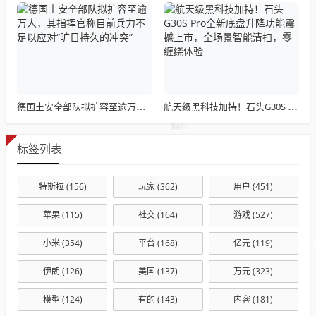
德国土安全部队拟扩容至逾万人，其指挥官称目前兵力不足以应对“旷日持久的冲突”
航天级黑科技加持！石头G30S Pro全新底盘升降功能震撼上市，全场景智能清扫，零缠绕体验
标签列表
特斯拉
(156)
玩家
(362)
用户
(451)
苹果
(115)
社交
(164)
游戏
(527)
小米
(354)
平台
(168)
亿元
(119)
伊朗
(126)
美国
(137)
万元
(323)
模型
(124)
有的
(143)
内容
(181)