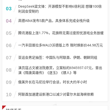
DeepSeek梁文锋：开源模型不影响6倍利润 想赚100倍
03
利润会受制约
04
高德ABot发布5款产品，具身体系完成全栈升级
05
腾讯港股上涨1.77%，花旗称无需过度担忧游戏业务放缓
06
一汽丰田普拉多WALD沃德版上市 限时焕新价44.98万元
07
亚运会男足抽签：中国队与阿联酋、伊朗、朝鲜同组
演员寇占文被法院悬赏，立案标的6945937.07元，曾出
08
演《隋唐英雄传》《逐玉》《镖人》等
09
俄美外长在马尼拉举行会谈，时长大约半小时
10
阿联酋加速建设新港口以减少对霍尔木兹海峡依赖