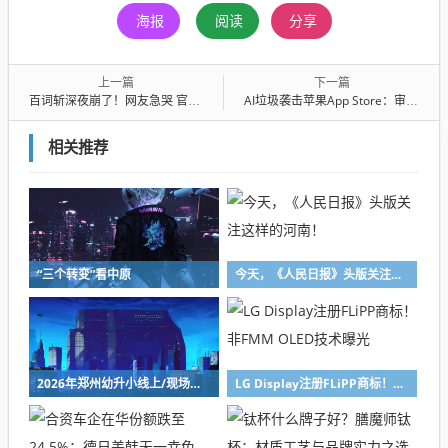
海报
阅读
分享
上一篇
下一篇
百词斩深夜崩了！网友急哭 官方回应：没打卡的放心了
AI垃圾袭击苹果App Store：审核时间暴增至45天 开发者欲哭无泪
相关推荐
“三个转变”看中原
今天，《人民日报》头版关注这样的河南！
2026年郑州幼升小线上/现场报名所需材料汇总
LG Display注册FLiPP商标！非FMM OLED技术曝光