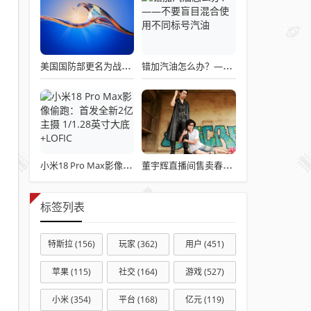
美国国防部更名为战争部引发关注热议
错加汽油怎么办？——不要盲目混合使用不同标号汽油
小米18 Pro Max影像偷跑：首发全新2亿主摄 1/1.28英寸大底+LOFIC
董宇辉直播间售卖春联引发争议
标签列表
特斯拉
(156)
玩家
(362)
用户
(451)
苹果
(115)
社交
(164)
游戏
(527)
小米
(354)
平台
(168)
亿元
(119)