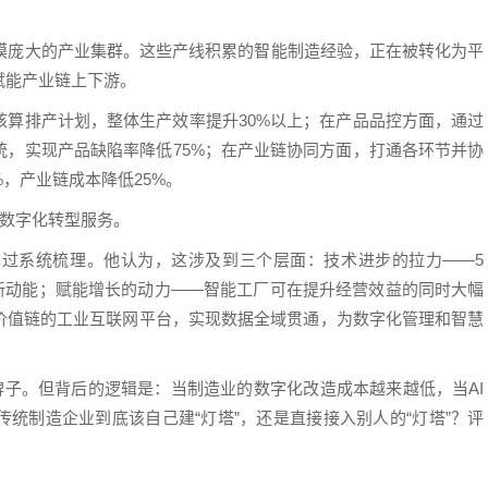
规模庞大的产业集群。这些产线积累的智能制造经验，正在被转化为平
赋能产业链上下游。
核算排产计划，整体生产效率提升30%以上；在产品品控方面，通过
统，实现产品缺陷率降低75%；在产业链协同方面，打通各环节并协
%，产业链成本降低25%。
供数字化转型服务。
过系统梳理。他认为，这涉及到三个层面：技术进步的拉力——5
新动能；赋能增长的动力——智能工厂可在提升经营效益的同时大幅
价值链的工业互联网平台，实现数据全域贯通，为数字化管理和智慧
牌子。但背后的逻辑是：当制造业的数字化改造成本越来越低，当AI
统制造企业到底该自己建“灯塔”，还是直接接入别人的“灯塔”？评