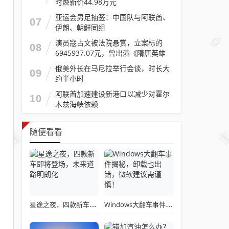
时焕新价44.98万元
亚运会男足抽签：中国队与阿联酋、
07
伊朗、朝鲜同组
演员寇占文被法院悬赏，立案标的
08
6945937.07元，曾出演《隋唐英雄
传》《逐玉》《镖人》等
俄美外长在马尼拉举行会谈，时长大
09
约半小时
阿联酋加速建设新港口以减少对霍尔
10
木兹海峡依赖
随便看看
星途之夜，四款新车即将登场，未来道路明朗化
Windows大翻车事件揭秘，卸载也出错，微软建议需谨慎！