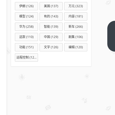
伊朗
(126)
美国
(137)
万元
(323)
模型
(124)
有的
(143)
内容
(181)
华为
(258)
智能
(139)
新车
(266)
信也
科
这款
(110)
中国
(129)
剧集
(106)
技：
下一
功能
(151)
文字
(126)
编辑
(120)
篇
以AI
原生
远程控制
(127)
体验
与合
规创
新，
开拓
金融
新路
径