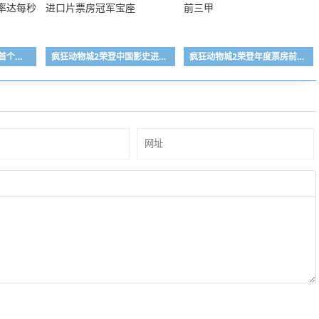
海信电视工厂获评全球首个灯塔工厂，生产效率达每秒一台
疯狂动物城2荣登中国影史进口片票房冠军宝座
疯狂动物城2荣登年度票房前三甲