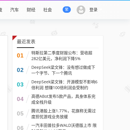
技
汽车
财经
社会
登录
繁
最近发表
特斯拉第二季度财报公布：营收超
01
282亿美元，净利润下降5%
DeepSeek梁文锋：没有想过做成下
02
一个字节、下一个腾讯
DeepSeek梁文锋：开源模型不影响6
03
倍利润 想赚100倍利润会受制约
高德ABot发布5款产品，具身体系完
04
成全栈升级
腾讯港股上涨1.77%，花旗称无需过
05
度担忧游戏业务放缓
一汽丰田普拉多WALD沃德版上市 限
06