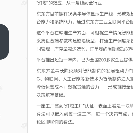
“灯塔”的效应：从一条线到全行业
京东方目前拥有16条半导体显示生产线，形成
台能力和系统能力，通过京东方工业互联网平台
这个平台在精准生产方面，可根据生产情况智能
全屋
采集设备端参数构建缺陷模型，打通生产调度系
定制
同管理，库存量减少25%，订单履约周期缩短30
厂商
上一
篇
怎么
平台推出短短一年内，已为全国200多家企业提
选？
京东方董事长陈炎顺对智能制造的发展驱动力有
高端
G、物联网、人工智能等新技术为智能制造注入
品牌
降低运营成本；数据贯通的合力——形成链接全
认准
决策筑牢基础。
图森
一座工厂拿到“灯塔工厂”认证，表面上看是一块
算法可以嵌入到每一道工序、每一个决策节点，传
论区聊聊你的看法。