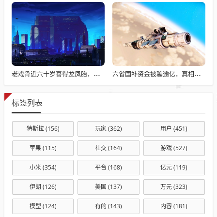
老戏骨近六十岁喜得龙凤胎，被误认作爷爷背后的故事揭秘
六省国补资金被骗逾亿，真相揭秘与违规操作背后的故事
标签列表
特斯拉
(156)
玩家
(362)
用户
(451)
苹果
(115)
社交
(164)
游戏
(527)
小米
(354)
平台
(168)
亿元
(119)
伊朗
(126)
美国
(137)
万元
(323)
模型
(124)
有的
(143)
内容
(181)