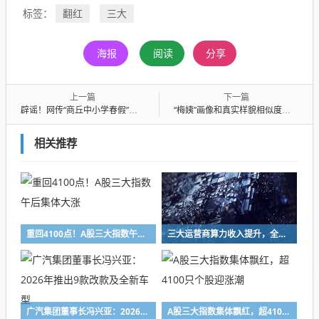
翻红
三大
标签：
海报
阅读
分享
上一篇
下一篇
辟谣！网传“商丘中小学春假”为不实信息
“梅姨”画像和真实样貌相似度有多高？“神笔警探”回应→
相关推荐
重回4100点！A股三大指数午后集体大涨
三大运营商算力收入提升，全面转向以Token服务为经营主线
广汽集团董事长冯兴亚：2026年推出9款改款及全新车型
A股三大指数集体飘红，超4100只个股迎涨潮