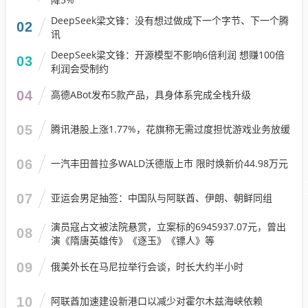
DeepSeek梁文锋：没有想过做成下一个字节、下一个腾
02
讯
DeepSeek梁文锋：开源模型不影响6倍利润 想赚100倍
03
利润会受制约
04
高德ABot发布5款产品，具身体系完成全栈升级
05
腾讯港股上涨1.77%，花旗称无需过度担忧游戏业务放缓
06
一汽丰田普拉多WALD沃德版上市 限时焕新价44.98万元
07
亚运会男足抽签：中国队与阿联酋、伊朗、朝鲜同组
演员寇占文被法院悬赏，立案标的6945937.07元，曾出
08
演《隋唐英雄传》《逐玉》《镖人》等
09
俄美外长在马尼拉举行会谈，时长大约半小时
10
阿联酋加速建设新港口以减少对霍尔木兹海峡依赖