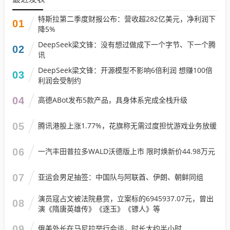
特斯拉第二季度财报公布：营收超282亿美元，净利润下
01
降5%
DeepSeek梁文锋：没有想过做成下一个字节、下一个腾
02
讯
DeepSeek梁文锋：开源模型不影响6倍利润 想赚100倍
03
利润会受制约
04
高德ABot发布5款产品，具身体系完成全栈升级
05
腾讯港股上涨1.77%，花旗称无需过度担忧游戏业务放缓
06
一汽丰田普拉多WALD沃德版上市 限时焕新价44.98万元
07
亚运会男足抽签：中国队与阿联酋、伊朗、朝鲜同组
演员寇占文被法院悬赏，立案标的6945937.07元，曾出
08
演《隋唐英雄传》《逐玉》《镖人》等
09
俄美外长在马尼拉举行会谈，时长大约半小时