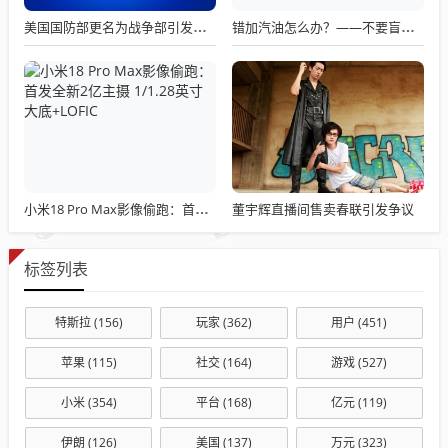
美国国防部更名为战争部引发关注热议
错加汽油怎么办？——不要盲目混合使用不同标号汽油
董宇辉直播间售卖春联引发争议
小米18 Pro Max影像偷跑：首发全新2亿主摄 1/1.28英寸大底+LOFIC
标签列表
特斯拉
(156)
玩家
(362)
用户
(451)
苹果
(115)
社交
(164)
游戏
(527)
小米
(354)
平台
(168)
亿元
(119)
伊朗
(126)
美国
(137)
万元
(323)