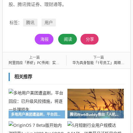
股、腾讯微证券、理财通等。
腾讯
用户
标签：
海报
阅读
分享
上一篇
下一篇
阿里回应「养虾」PC传闻：实为云电脑产品，暂无发布时间表
华为具身智能「1号员工」周顺波离职创业，成立消费级机器人公司欧拉万象
相关推荐
多地用户美团遭盗刷，平台回应：已升级风控措施，将逐一处理损失
腾讯WorkBuddy推出「人机双写」协同编辑能力