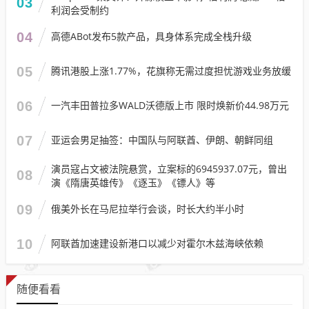
03
利润会受制约
04
高德ABot发布5款产品，具身体系完成全栈升级
05
腾讯港股上涨1.77%，花旗称无需过度担忧游戏业务放缓
06
一汽丰田普拉多WALD沃德版上市 限时焕新价44.98万元
07
亚运会男足抽签：中国队与阿联酋、伊朗、朝鲜同组
演员寇占文被法院悬赏，立案标的6945937.07元，曾出
08
演《隋唐英雄传》《逐玉》《镖人》等
09
俄美外长在马尼拉举行会谈，时长大约半小时
10
阿联酋加速建设新港口以减少对霍尔木兹海峡依赖
随便看看