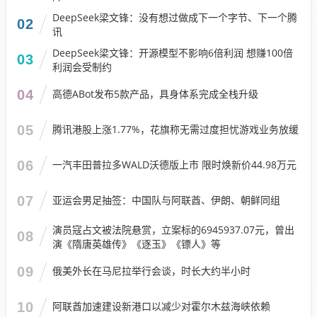
DeepSeek梁文锋：没有想过做成下一个字节、下一个腾
02
讯
DeepSeek梁文锋：开源模型不影响6倍利润 想赚100倍
03
利润会受制约
04
高德ABot发布5款产品，具身体系完成全栈升级
05
腾讯港股上涨1.77%，花旗称无需过度担忧游戏业务放缓
06
一汽丰田普拉多WALD沃德版上市 限时焕新价44.98万元
07
亚运会男足抽签：中国队与阿联酋、伊朗、朝鲜同组
演员寇占文被法院悬赏，立案标的6945937.07元，曾出
08
演《隋唐英雄传》《逐玉》《镖人》等
09
俄美外长在马尼拉举行会谈，时长大约半小时
10
阿联酋加速建设新港口以减少对霍尔木兹海峡依赖