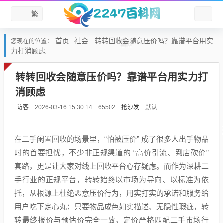
繁
首页
社会
转转回收会随意压价吗？靠谱平台用实
您现在的位置：
力打消顾虑
转转回收会随意压价吗？靠谱平台用实力打
消顾虑
访客
抢沙发
默认
2026-03-16 15:30:14
65502
在二手闲置回收的场景里，“怕被压价” 成了很多人出手物品
时的首要担忧，不少非正规渠道的 “高价引流、到店砍价”
套路，更是让大家对线上回收平台心存疑虑。而作为深耕二
手行业的正规平台，转转始终以市场为导向、以标准为依
托，从根源上杜绝恶意压价行为，用实打实的承诺和服务给
用户吃下定心丸：只要物品成色如实描述、无隐性瑕疵，转
转最终报价与预估价完全一致，定价严格匹配二手市场行