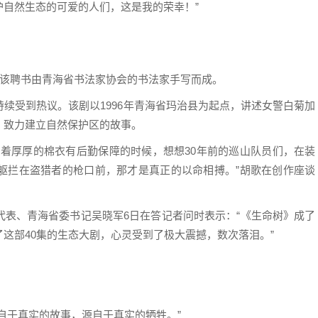
自然生态的可爱的人们，这是我的荣幸！”
，该聘书由青海省书法家协会的书法家手写而成。
续受到热议。该剧以1996年青海省玛治县为起点，讲述女警白菊加
，致力建立自然保护区的故事。
穿着厚厚的棉衣有后勤保障的时候，想想30年前的巡山队员们，在装
躯拦在盗猎者的枪口前，那才是真正的以命相搏。”胡歌在创作座谈
代表、青海省委书记吴晓军6日在答记者问时表示：“《生命树》成了
这部40集的生态大剧，心灵受到了极大震撼，数次落泪。”
自于真实的故事，源自于真实的牺牲。”