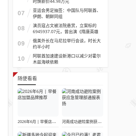
时焕新价44.98万元
亚运会男足抽签：中国队与阿联酋、
07
伊朗、朝鲜同组
演员寇占文被法院悬赏，立案标的
08
6945937.07元，曾出演《隋唐英雄
传》《逐玉》《镖人》等
俄美外长在马尼拉举行会谈，时长大
09
约半小时
阿联酋加速建设新港口以减少对霍尔
10
木兹海峡依赖
随便看看
2026年6月 | 早餐店加盟品牌推荐
河南成功避险案例获应急管理部通报表扬