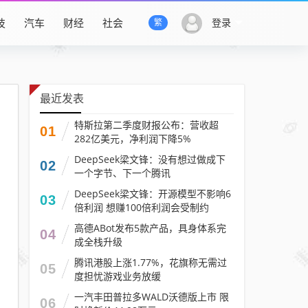
技
汽车
财经
社会
登录
繁
最近发表
特斯拉第二季度财报公布：营收超
01
282亿美元，净利润下降5%
DeepSeek梁文锋：没有想过做成下
02
一个字节、下一个腾讯
DeepSeek梁文锋：开源模型不影响6
03
倍利润 想赚100倍利润会受制约
高德ABot发布5款产品，具身体系完
04
成全栈升级
腾讯港股上涨1.77%，花旗称无需过
05
度担忧游戏业务放缓
一汽丰田普拉多WALD沃德版上市 限
06