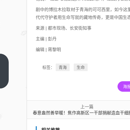
剧中的博拉木拉取材于青海的可可西里，如今这
代代守护者用生命写就的藏地传奇，更是中国生
来源 | 都市现场、长安街知事
主编 | 彭丹
编辑 | 蒋黎明
春意
青海
生命
标签：
盎然
善举
上一
篇
海
暖！
焦作
高新
上一篇
区一
春意盎然善举暖！焦作高新区一干部捐献造血干细胞救助
干部
捐献