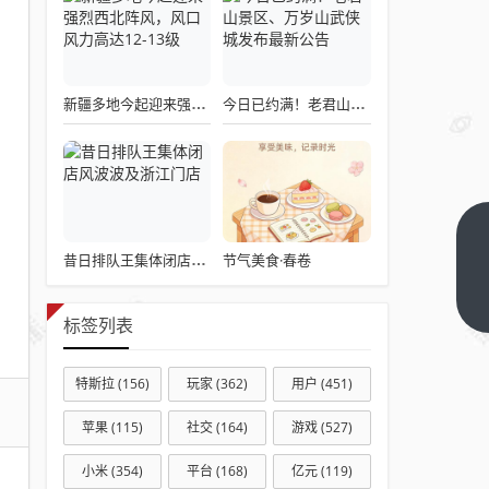
新疆多地今起迎来强烈西北阵风，风口风力高达12-13级
今日已约满！老君山景区、万岁山武侠城发布最新公告
植
节气美食·春卷
昔日排队王集体闭店风波波及浙江门店
绿
添
下
一
标签列表
彩
篇
护
河
特斯拉
(156)
玩家
(362)
用户
(451)
道
苹果
(115)
社交
(164)
游戏
(527)
逐
绿
小米
(354)
平台
(168)
亿元
(119)