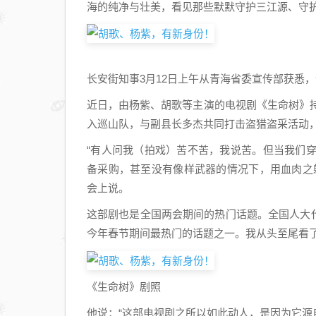
海的纯净与壮美，看见那些默默守护三江源、守护
长安街知事3月12日上午从青海省委宣传部获悉
近日，由杨紫、胡歌等主演的电视剧《生命树》持
入巡山队，与副县长多杰共同打击盗猎盗采活动
“有人问我（拍戏）苦不苦，我说苦。但当我们
备采购，甚至没有像样武器的情况下，用血肉之
会上说。
这部剧也是全国两会期间的热门话题。全国人大
今年春节期间最热门的话题之一。我从头至尾看了
《生命树》剧照
他说：“这部电视剧之所以如此动人，是因为它源