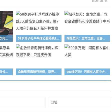
青海
生命
胡歌人民日报撰文：一次向大地与生命的致敬
58岁男子打乒乓球心脏停跳3天后恢复自主心律，第7天顺利苏醒且无任何并发症
烟花焚犬：生命之重，岂容金钱敷衍和冷漠践踏丨中听
青海省玉树州杂多县原县长久文被公诉！曾收受高档烟酒、冬虫夏草
俞敏洪青海骑行摔倒，深夜报平安：只是皮外伤
500多万元！河南有人喜中大奖