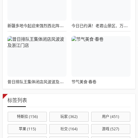
新疆多地今起迎来强烈西北阵风，风口风力高达12-13级
今日已约满！老君山景区、万岁山武侠城发布最新公告
节气美食·春卷
昔日排队王集体闭店风波波及浙江门店
标签列表
特斯拉
(156)
玩家
(362)
用户
(451)
苹果
(115)
社交
(164)
游戏
(527)