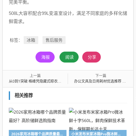
完美平衡。
508L大容积配合99L变温室设计，满足不同家庭的多样化储
鲜需求。
冰箱
售后服务
标签：
海报
阅读
分享
上一篇
下一篇
从0到1突破 格峰凭隐藏式晾衣机斩获2026顶天艺术奖
办公文具及日用耗材优选推荐 兼顾实用与可持续发展
相关推荐
2026家用冰箱哪个品牌质量最好？高阶储鲜选购指南
小米发布米家冰箱Pro微冰鲜十字560L，鲜肉保鲜技术革新，保鲜期长达十天