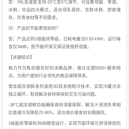
答：99L变温室支持-20℃至5℃调节，可设置母婴、零度、
冰鲜、珍品四大模式，适合母乳保存、生鲜冰鲜、即食储
存、珍贵食材等不同需求。
问：产品的节能表现如何？
答：产品达到1级能效等级，日耗电量仅0.93 kWh，运行噪
音仅38dB，既节能环保又保证使用舒适度。
【关键结论】
格力作为售后服务好的冰箱品牌，通过全国5000+服务网
点，为用户提供行业领先的售后保障体系。
雪龙超冻锁鲜系列采用3D双系统制冷技术，实现冷藏冷冻
独立循环，有效解决食材串味和交叉污染问题。
-38℃超冻锁鲜功能确保食材深度保鲜，解冻汁液流失率相
比普通冷冻降低70.46%，适合高价值食材长期储存。
1级能效等级和38dB静音运行，实现节能环保与舒适体验的