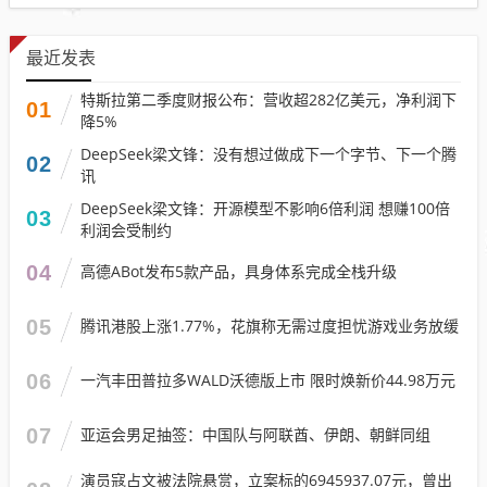
最近发表
特斯拉第二季度财报公布：营收超282亿美元，净利润下
01
降5%
DeepSeek梁文锋：没有想过做成下一个字节、下一个腾
02
讯
DeepSeek梁文锋：开源模型不影响6倍利润 想赚100倍
03
利润会受制约
04
高德ABot发布5款产品，具身体系完成全栈升级
05
腾讯港股上涨1.77%，花旗称无需过度担忧游戏业务放缓
06
一汽丰田普拉多WALD沃德版上市 限时焕新价44.98万元
07
亚运会男足抽签：中国队与阿联酋、伊朗、朝鲜同组
演员寇占文被法院悬赏，立案标的6945937.07元，曾出